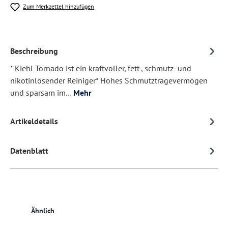
Zum Merkzettel hinzufügen
Beschreibung
* Kiehl Tornado ist ein kraftvoller, fett-, schmutz- und
nikotinlösender Reiniger* Hohes Schmutztragevermögen
und sparsam im…
Mehr
Artikeldetails
Datenblatt
Produktgalerie überspringen
Ähnlich