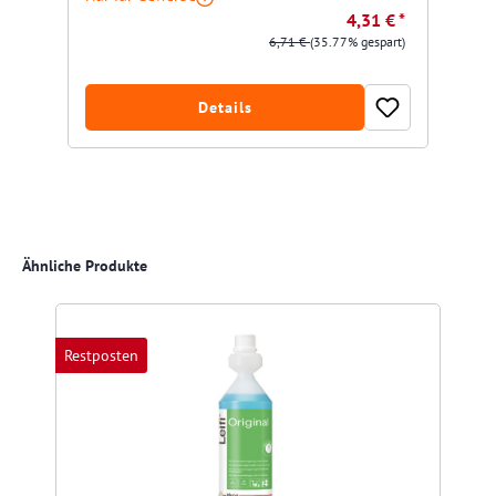
4,31 € *
6,71 €
(35.77% gespart)
Details
Produktgalerie überspringen
Ähnliche Produkte
Restposten