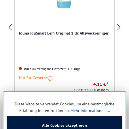
Iduna IduSmart Leifi Original 1 ltr. Allzweckreiniger
noch 66 verfügbar, Lieferzeit: 1-5 Tage
Nur für Gewerbe
4,11 € *
7,72 €
(46.76% gespart)
Diese Website verwendet Cookies, um eine bestmögliche
Details
Erfahrung bieten zu können.
Mehr Informationen ...
Alle Cookies akzeptieren
Produktgalerie überspringen
Kunden kauften auch