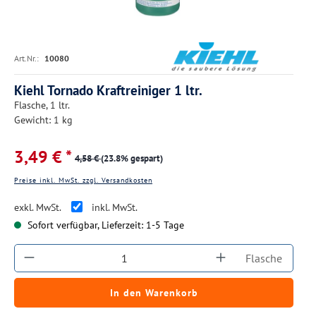
Art.Nr.:
10080
Kiehl Tornado Kraftreiniger 1 ltr.
Flasche, 1 ltr.
Gewicht: 1 kg
3,49 € *
4,58 €
(23.8% gespart)
Preise inkl. MwSt. zzgl. Versandkosten
exkl. MwSt.
inkl. MwSt.
Sofort verfügbar, Lieferzeit: 1-5 Tage
Produkt Anzahl: Gib den gewünschten Wert ein
Flasche
In den Warenkorb