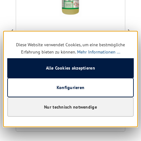
Pramol dirt-ex
Diese Website verwendet Cookies, um eine bestmögliche
Größe:
1 ltr. | 10 ltr.
Erfahrung bieten zu können.
Mehr Informationen ...
Alle Cookies akzeptieren
Sofort verfügbar, Lieferzeit: 1-5 Tage
Konfigurieren
Nur für Gewerbe
6,09 € *
10,22 €
(40.41% gespart)
Nur technisch notwendige
Details