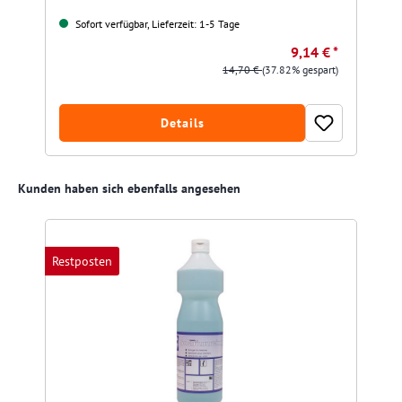
Sofort verfügbar, Lieferzeit: 1-5 Tage
9,14 € *
14,70 €
(37.82% gespart)
Details
Produktgalerie überspringen
Kunden haben sich ebenfalls angesehen
Restposten