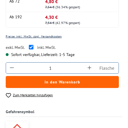
4,80 €
Ab
72
7,54 €
(36.34% gespart)
4,30 €
Ab
192
7,54 €
(42.97% gespart)
Preise inkl. MwSt. zzgl. Versandkosten
exkl. MwSt.
inkl. MwSt.
Sofort verfügbar, Lieferzeit: 1-5 Tage
Produkt Anzahl: Gib den gewünschten Wert ein
Flasche
In den Warenkorb
Zum Merkzettel hinzufügen
Gefahrensymbol