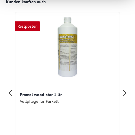
Produktgalerie überspringen
Kunden kauften auch
Restposten
R
Pramol wood-star 1 ltr.
Vollpflege für Parkett