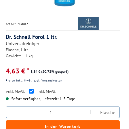
Art.Nr.:
13087
Dr. Schnell Forol 1 ltr.
Universalreiniger
Flasche, 1 ltr.
Gewicht: 1.1 kg
4,63 € *
5,84 €
(20.72% gespart)
Preise inkl. MwSt. zzgl. Versandkosten
exkl. MwSt.
inkl. MwSt.
Sofort verfügbar, Lieferzeit: 1-5 Tage
Produkt Anzahl: Gib den gewünschten Wert ein
Flasche
In den Warenkorb