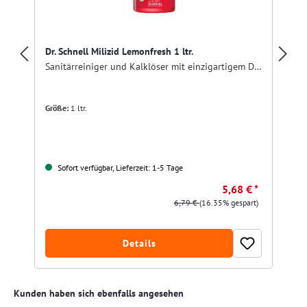
Dr. Schnell Milizid Lemonfresh 1 ltr.
Sanitärreiniger und Kalklöser mit einzigartigem Dufterlebnis
Größe:
1 ltr.
Sofort verfügbar, Lieferzeit: 1-5 Tage
5,68 € *
6,79 €
(16.35% gespart)
Details
Produktgalerie überspringen
Kunden haben sich ebenfalls angesehen