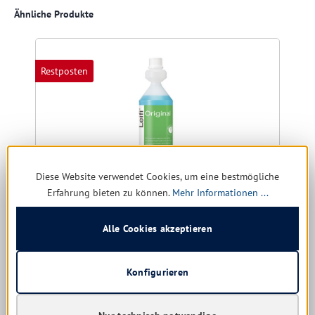
Produktgalerie überspringen
Ähnliche Produkte
Restposten
Diese Website verwendet Cookies, um eine bestmögliche
Erfahrung bieten zu können.
Mehr Informationen ...
Alle Cookies akzeptieren
Iduna IduSmart Leifi Original 1 ltr. Allzweckreiniger
Konfigurieren