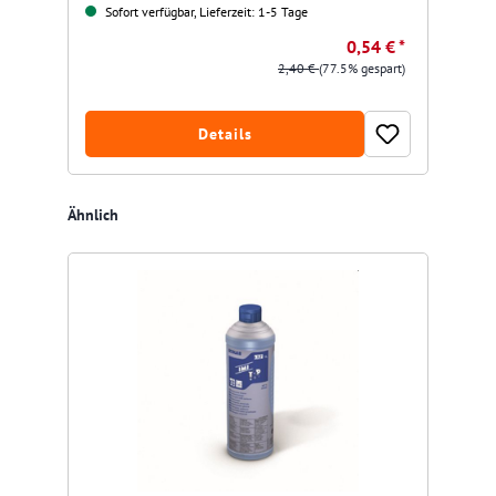
Sofort verfügbar, Lieferzeit: 1-5 Tage
0,54 € *
2,40 €
(77.5% gespart)
Details
Produktgalerie überspringen
Ähnlich
Res