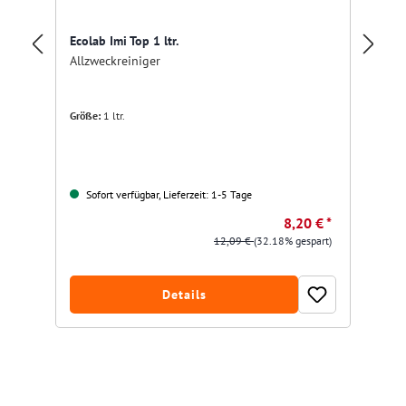
Ecolab Imi Top 1 ltr.
Ta
Allzweckreiniger
Un
Größe:
1 ltr.
Gr
Sofort verfügbar, Lieferzeit: 1-5 Tage
8,20 € *
12,09 €
(32.18% gespart)
Details