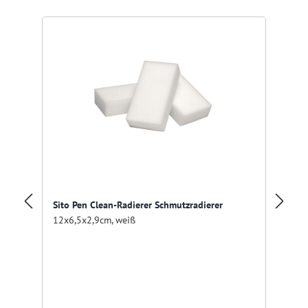
Sito Pen Clean-Radierer Schmutzradierer
Dr
12x6,5x2,9cm, weiß
Do