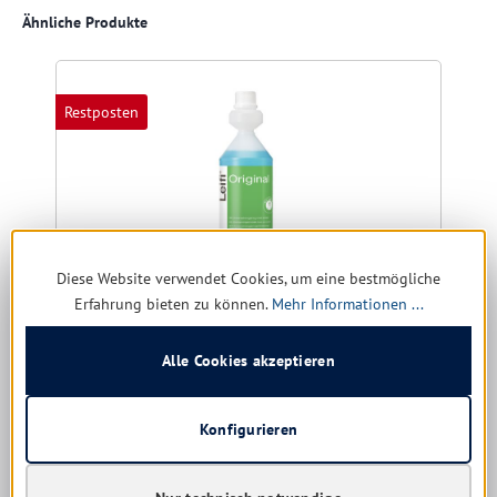
Produktgalerie überspringen
Ähnliche Produkte
Restposten
Diese Website verwendet Cookies, um eine bestmögliche
Erfahrung bieten zu können.
Mehr Informationen ...
Alle Cookies akzeptieren
Iduna IduSmart Leifi Original 1 ltr. Allzweckreiniger
Konfigurieren