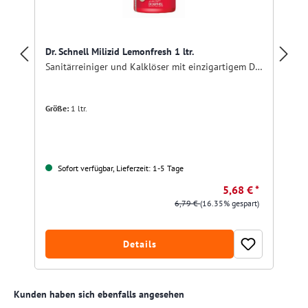
Dr. Schnell Milizid Lemonfresh 1 ltr.
Sanitärreiniger und Kalklöser mit einzigartigem Dufterlebnis
Größe:
1 ltr.
Sofort verfügbar, Lieferzeit: 1-5 Tage
5,68 € *
6,79 €
(16.35% gespart)
Details
Produktgalerie überspringen
Kunden haben sich ebenfalls angesehen