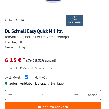
Art.Nr.:
23814
Dr. Schnell Easy Quick N 1 ltr.
tensidfreier, neutraler Universalreiniger
Flasche, 1 ltr.
Gewicht: 1 kg
6,13 € *
6,76 €
(9.32% gespart)
Preise inkl. MwSt. zzgl. Versandkosten
exkl. MwSt.
inkl. MwSt.
Sofort verfügbar, Lieferzeit: 1-5 Tage
Produkt Anzahl: Gib den gewünschten Wert ein
Flasche
In den Warenkorb