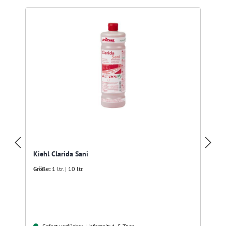
R
Kiehl Clarida Sani
Größe:
1 ltr. | 10 ltr.