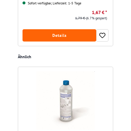
Sofort verfügbar, Lieferzeit: 1-5 Tage
1,67 € *
1,79 €
(6.7% gespart)
Details
Produktgalerie überspringen
Ähnlich