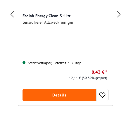
Ecolab Energy Clean S 1 ltr.
mc
tensidfreier Allzweckreiniger
ltr
Gr
Sofort verfügbar, Lieferzeit: 1-5 Tage
8,43 € *
12,11 €
(30.39% gespart)
Details