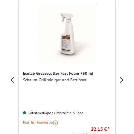
Ecolab Greasecutter Fast Foam 750 ml
Pr
Schaum-Grillreiniger und Fettlöser
Ho
Sofort verfügbar, Lieferzeit: 1-5 Tage
Nur für Gewerbe
22,15 € *
Nu