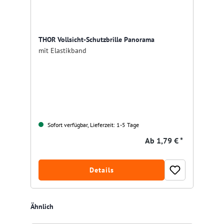
THOR Vollsicht-Schutzbrille Panorama
mit Elastikband
Sofort verfügbar, Lieferzeit: 1-5 Tage
Ab
1,79 € *
Details
Produktgalerie überspringen
Ähnlich