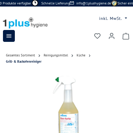
 Produkte verfügbar
Schnelle Lieferung
info@1plushygiene.de
Sicher ein
Zum Hauptinhalt springen
inkl. MwSt.
Du hast 0 Prod
Gesamtes Sortiment
Reinigungsmittel
Küche
Grill- & Backofenreiniger
Bildergalerie überspringen