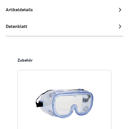
Artikeldetails
Datenblatt
Produktgalerie überspringen
Zubehör