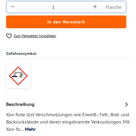
Produkt Anzahl: Gib den gewünschten Wert ein
Flasche
In den Warenkorb
Zum Merkzettel hinzufügen
Gefahrensymbol
Beschreibung
Xon forte löst Verschmutzungen wie Eiweiß-, Fett-, Brat- und
Backrückstände und deren eingebrannte Verkrustungen. Mit
Xon-fo…
Mehr