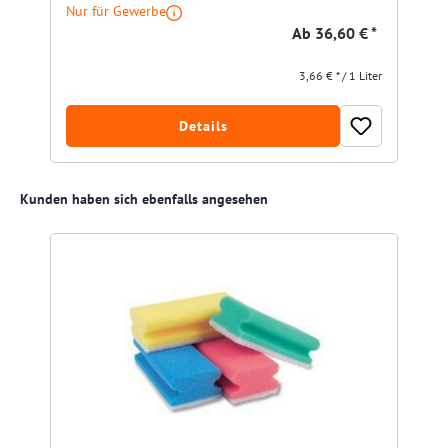
Nur für Gewerbe
Ab
36,60 € *
3,66 € * / 1 Liter
Details
Produktgalerie überspringen
Kunden haben sich ebenfalls angesehen
R