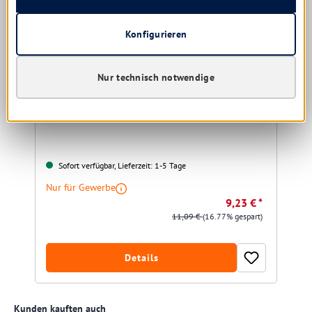
Konfigurieren
Tana Grill express Grillreiniger, Backofenreiniger
Nur technisch notwendige
Größe:
5 ltr. | 750 ml
Sofort verfügbar, Lieferzeit: 1-5 Tage
Nur für Gewerbe
9,23 € *
11,09 €
(16.77% gespart)
Details
Produktgalerie überspringen
Kunden kauften auch