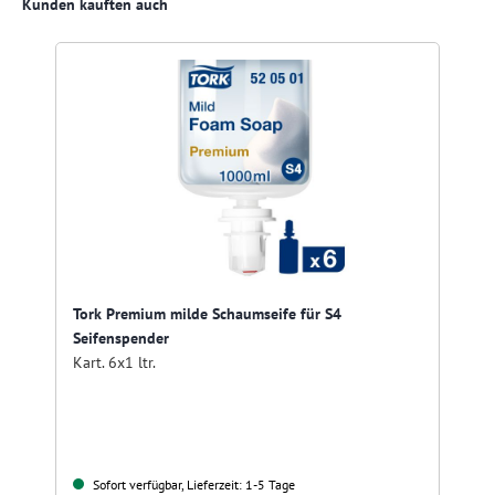
Produktgalerie überspringen
Kunden kauften auch
Tork Premium milde Schaumseife für S4
Seifenspender
Kart. 6x1 ltr.
Sofort verfügbar, Lieferzeit: 1-5 Tage