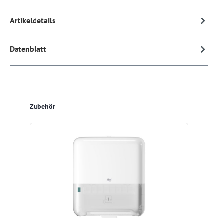
Artikeldetails
Datenblatt
Produktgalerie überspringen
Zubehör