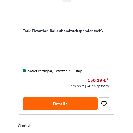
Tork Elevation Rollenhandtuchspender weiß
Sofort verfügbar, Lieferzeit: 1-5 Tage
150,19 € *
229,99 €
(34.7% gespart)
Details
Produktgalerie überspringen
Ähnlich