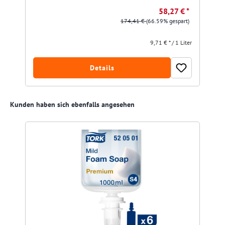
58,27 € *
174,41 €
(66.59% gespart)
9,71 € * / 1 Liter
Details
Produktgalerie überspringen
Kunden haben sich ebenfalls angesehen