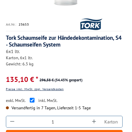
Art.Nr.:
23653
Tork Schaumseife zur Händedekontamination, S4
- Schaumseifen System
6x1 ltr.
Karton, 6x1 ltr.
Gewicht: 6.3 kg
135,10 € *
296,58 €
(54.45% gespart)
Preise inkl. MwSt. zzgl. Versandkosten
exkl. MwSt.
inkl. MwSt.
Versandfertig in 7 Tagen, Lieferzeit 1-5 Tage
Produkt Anzahl: Gib den gewünschten Wert ein
Karton