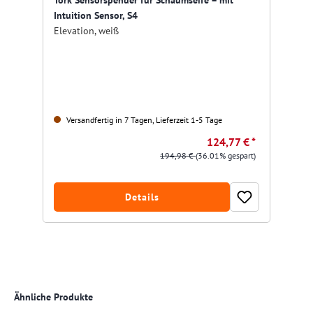
Intuition Sensor, S4
Elevation, weiß
Versandfertig in 7 Tagen, Lieferzeit 1-5 Tage
124,77 € *
194,98 €
(36.01% gespart)
Details
Produktgalerie überspringen
Ähnliche Produkte