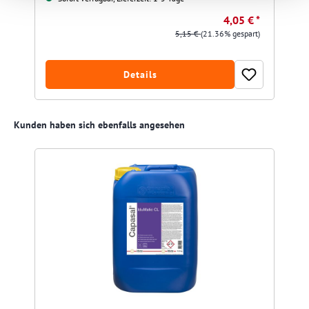
4,05 € *
5,15 €
(21.36% gespart)
Details
Produktgalerie überspringen
Kunden haben sich ebenfalls angesehen