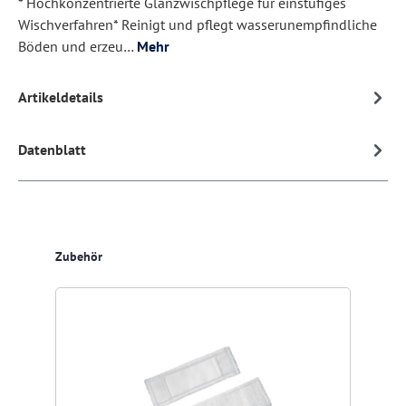
* Hochkonzentrierte Glanzwischpflege für einstufiges
Wischverfahren* Reinigt und pflegt wasserunempfindliche
Böden und erzeu…
Mehr
Artikeldetails
Datenblatt
Produktgalerie überspringen
Zubehör