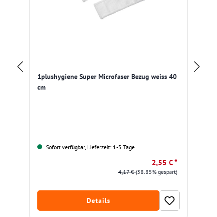
1plushygiene Super Microfaser Bezug weiss 40
Wa
cm
te
Sofort verfügbar, Lieferzeit: 1-5 Tage
2,55 € *
4,17 €
(38.85% gespart)
Details