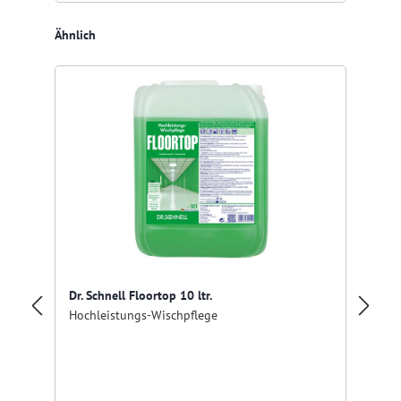
Produktgalerie überspringen
Ähnlich
Dr. Schnell Floortop 10 ltr.
Ta
Hochleistungs-Wischpflege
Un