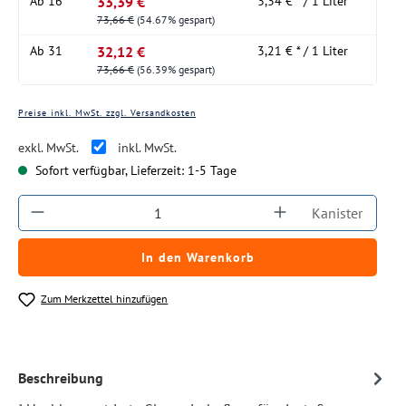
33,39 €
Ab
16
3,34 € * / 1 Liter
73,66 €
(54.67% gespart)
32,12 €
Ab
31
3,21 € * / 1 Liter
73,66 €
(56.39% gespart)
Preise inkl. MwSt. zzgl. Versandkosten
exkl. MwSt.
inkl. MwSt.
Sofort verfügbar, Lieferzeit: 1-5 Tage
Produkt Anzahl: Gib den gewünschten Wert ein
Kanister
In den Warenkorb
Zum Merkzettel hinzufügen
Beschreibung