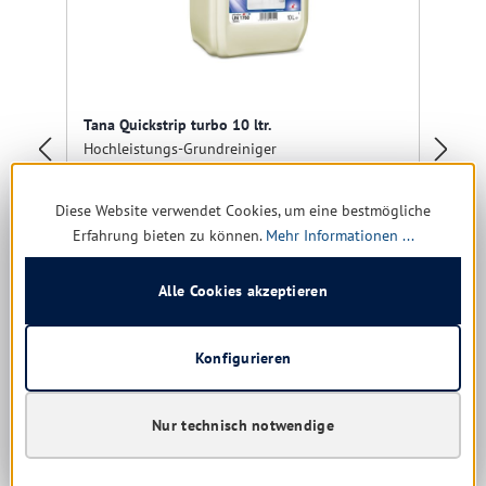
Bu
Tana Quickstrip turbo 10 ltr.
Hochleistungs-Grundreiniger
ltr
Ho
Diese Website verwendet Cookies, um eine bestmögliche
Erfahrung bieten zu können.
Mehr Informationen ...
Sofort verfügbar, Lieferzeit: 1-5 Tage
Alle Cookies akzeptieren
Nur für Gewerbe
Nu
65,80 € *
82,72 €
(20.45% gespart)
Konfigurieren
6,58 € * / 1 Liter
Nur technisch notwendige
Details