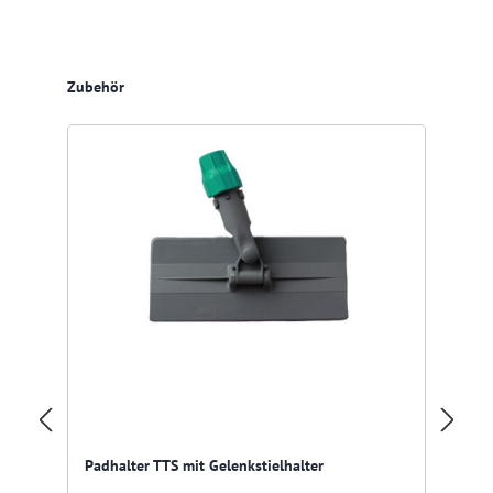
Produktgalerie überspringen
Zubehör
Res
Pa
Padhalter TTS mit Gelenkstielhalter