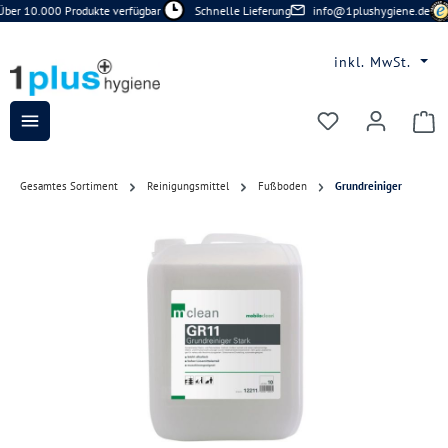
ber 10.000 Produkte verfügbar
Schnelle Lieferung
info@1plushygiene.de
Zum Hauptinhalt springen
inkl. MwSt.
Du hast 0 Prod
Gesamtes Sortiment
Reinigungsmittel
Fußboden
Grundreiniger
Bildergalerie überspringen