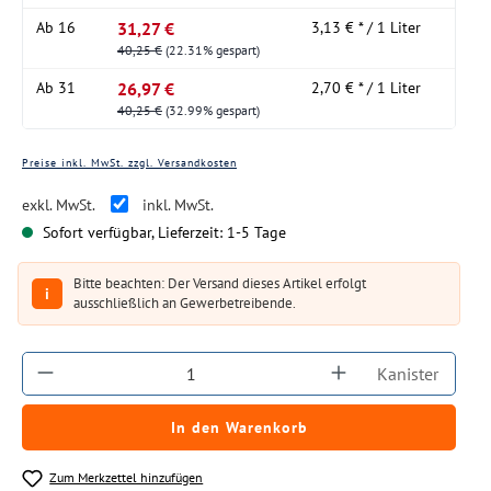
31,27 €
Ab
16
3,13 € * / 1 Liter
40,25 €
(22.31% gespart)
26,97 €
Ab
31
2,70 € * / 1 Liter
40,25 €
(32.99% gespart)
Preise inkl. MwSt. zzgl. Versandkosten
exkl. MwSt.
inkl. MwSt.
Sofort verfügbar, Lieferzeit: 1-5 Tage
Bitte beachten: Der Versand dieses Artikel erfolgt
i
ausschließlich an Gewerbetreibende.
Produkt Anzahl: Gib den gewünschten Wert ein
Kanister
In den Warenkorb
Zum Merkzettel hinzufügen