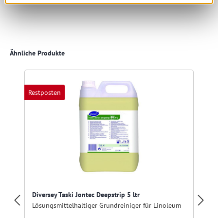
Produktgalerie überspringen
Ähnliche Produkte
Restposten
R
Diversey Taski Jontec Deepstrip 5 ltr
Lösungsmittelhaltiger Grundreiniger für Linoleum