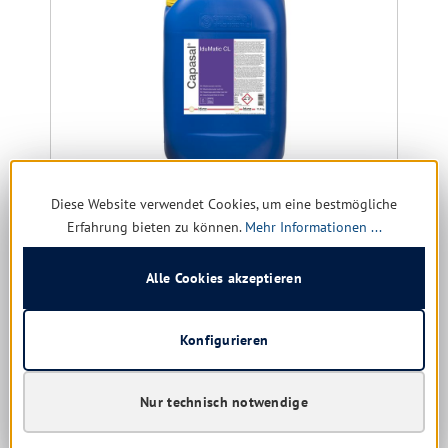
Diese Website verwendet Cookies, um eine bestmögliche
IduMatic CL Geschirrspülmaschinenreiniger mit
Chlor 12,5 kg
Erfahrung bieten zu können.
Mehr Informationen ...
(Nachfolger von Gastro power)
Alle Cookies akzeptieren
Konfigurieren
Sofort verfügbar, Lieferzeit: 1-5 Tage
Nur für Gewerbe
Nur technisch notwendige
Ab
35,11 € *