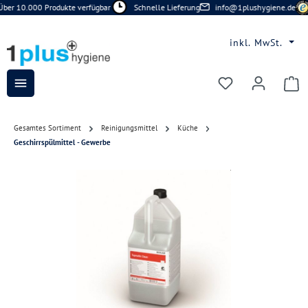
ber 10.000 Produkte verfügbar
Schnelle Lieferung
info@1plushygiene.de
Zum Hauptinhalt springen
inkl. MwSt.
Du hast 0 Prod
Gesamtes Sortiment
Reinigungsmittel
Küche
Geschirrspülmittel - Gewerbe
Bildergalerie überspringen