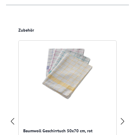
Produktgalerie überspringen
Zubehör
Res
Ga
Un
Baumwoll Geschirrtuch 50x70 cm, rot