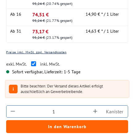
95,24 €
(20.74% gespart)
74,51 €
Ab
16
14,90 € * / 1 Liter
95,24 €
(21.77% gespart)
73,17 €
Ab
31
14,63 € * / 1 Liter
95,24 €
(23.17% gespart)
Preise inkl. MwSt. zzgl. Versandkosten
exkl. MwSt.
inkl. MwSt.
Sofort verfügbar, Lieferzeit: 1-5 Tage
Bitte beachten: Der Versand dieses Artikel erfolgt
i
ausschließlich an Gewerbetreibende.
Produkt Anzahl: Gib den gewünschten Wert ein
Kanister
In den Warenkorb