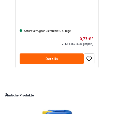
Sofort verfügbar, Lieferzeit: 1-5 Tage
0,73 € *
2,42 €
(69.83% gespart)
Details
Produktgalerie überspringen
Ähnliche Produkte