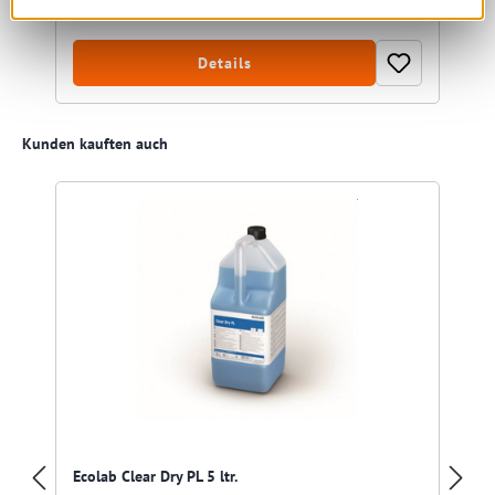
2,81 € * / 1 kg
Details
Produktgalerie überspringen
Kunden kauften auch
Ecolab Clear Dry PL 5 ltr.