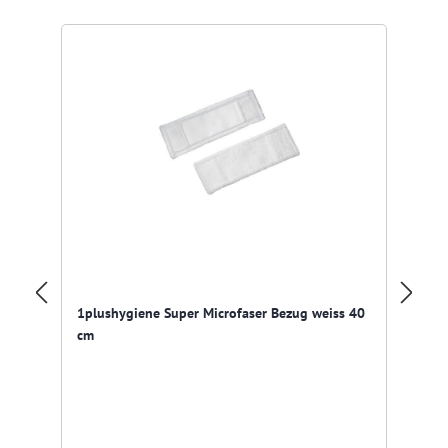
1plushygiene Super Microfaser Bezug weiss 40
Pr
cm