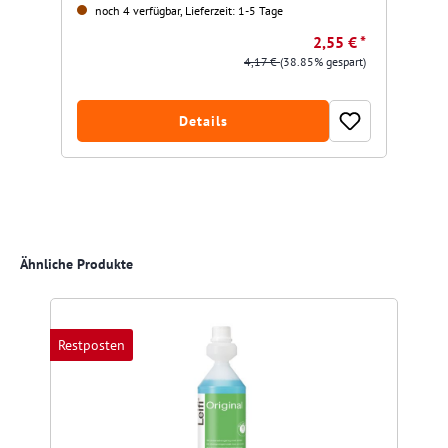
noch 4 verfügbar, Lieferzeit: 1-5 Tage
2,55 € *
4,17 €
(38.85% gespart)
Details
Produktgalerie überspringen
Ähnliche Produkte
Restposten