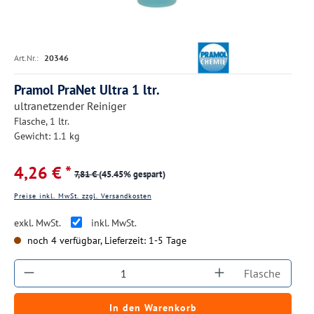
Art.Nr.:
20346
Pramol PraNet Ultra 1 ltr.
ultranetzender Reiniger
Flasche, 1 ltr.
Gewicht: 1.1 kg
4,26 € *
7,81 €
(45.45% gespart)
Preise inkl. MwSt. zzgl. Versandkosten
exkl. MwSt.
inkl. MwSt.
noch 4 verfügbar, Lieferzeit: 1-5 Tage
Produkt Anzahl: Gib den gewünschten Wert ein
Flasche
In den Warenkorb