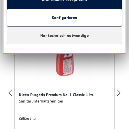
Produktgalerie überspringen
Kunden kauften auch
Konfigurieren
Nur technisch notwendige
Kleen Purgatis Premium No. 1 Classic 1 ltr.
Sanitärunterhaltsreiniger
Größe:
1 ltr.