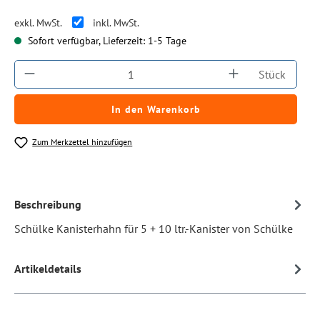
exkl. MwSt.
inkl. MwSt.
Sofort verfügbar, Lieferzeit: 1-5 Tage
Produkt Anzahl: Gib den gewünschten Wert ein
Stück
In den Warenkorb
Zum Merkzettel hinzufügen
Beschreibung
Schülke Kanisterhahn für 5 + 10 ltr.-Kanister von Schülke
Artikeldetails