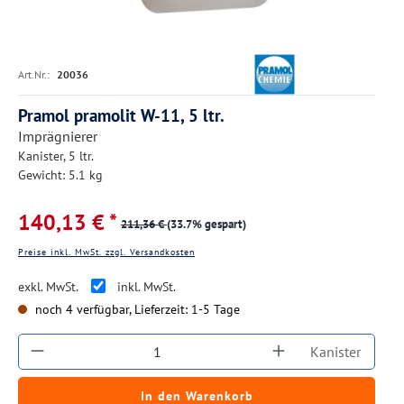
Art.Nr.:
20036
Pramol pramolit W-11, 5 ltr.
Imprägnierer
Kanister, 5 ltr.
Gewicht: 5.1 kg
140,13 € *
211,36 €
(33.7% gespart)
Preise inkl. MwSt. zzgl. Versandkosten
exkl. MwSt.
inkl. MwSt.
noch 4 verfügbar, Lieferzeit: 1-5 Tage
Produkt Anzahl: Gib den gewünschten Wert ein
Kanister
In den Warenkorb