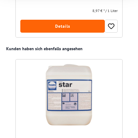
8,97 € * / 1 Liter
Details
Produktgalerie überspringen
Kunden haben sich ebenfalls angesehen