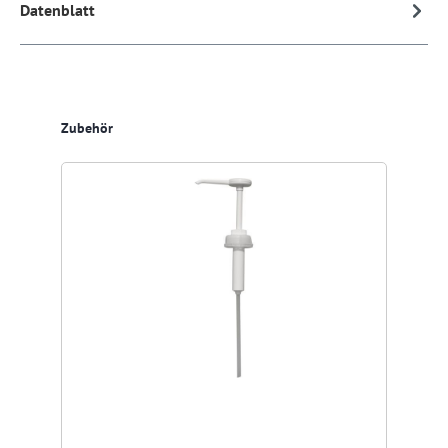
Datenblatt
Produktgalerie überspringen
Zubehör