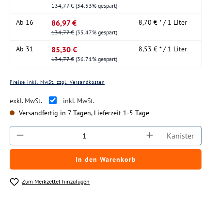
134,77 €
(34.53% gespart)
86,97 €
Ab
16
8,70 € * / 1 Liter
134,77 €
(35.47% gespart)
85,30 €
Ab
31
8,53 € * / 1 Liter
134,77 €
(36.71% gespart)
Preise inkl. MwSt. zzgl. Versandkosten
exkl. MwSt.
inkl. MwSt.
Versandfertig in 7 Tagen, Lieferzeit 1-5 Tage
Produkt Anzahl: Gib den gewünschten Wert ein
Kanister
In den Warenkorb
Zum Merkzettel hinzufügen