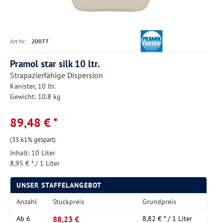
Art.Nr.:
20077
Pramol star silk 10 ltr.
Strapazierfähige Dispersion
Kanister, 10 ltr.
Gewicht: 10.8 kg
89,48 € *
(33.61% gespart)
Inhalt:
10 Liter
8,95 € * / 1 Liter
UNSER STAFFELANGEBOT
Anzahl
Stückpreis
Grundpreis
88,23 €
Ab
6
8,82 € * / 1 Liter