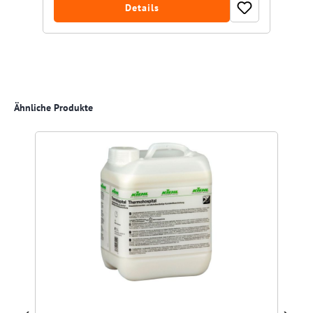
Details
Produktgalerie überspringen
Ähnliche Produkte