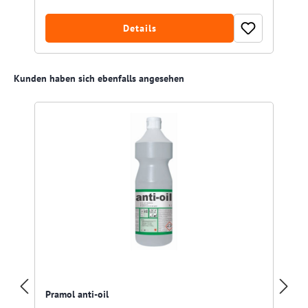
Details
Produktgalerie überspringen
Kunden haben sich ebenfalls angesehen
Pramol anti-oil