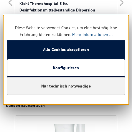
Kiehl Thermohospital 5 ltr.
Desinfektionsmittelbeständige Dispersion
Diese Website verwendet Cookies, um eine bestmögliche
Erfahrung bieten zu können.
Mehr Informationen ...
Sofort verfügbar, Lieferzeit: 1-5 Tage
Alle Cookies akzeptieren
44,86 € *
56,20 €
(20.18% gespart)
Konfigurieren
8,97 € * / 1 Liter
Details
Nur technisch notwendige
Produktgalerie überspringen
Kunden kauften auch