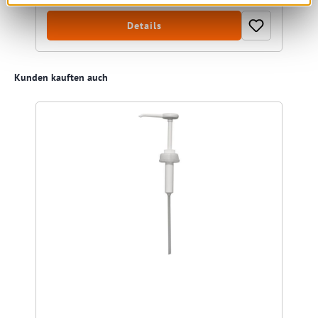
Details
Produktgalerie überspringen
Kunden kauften auch