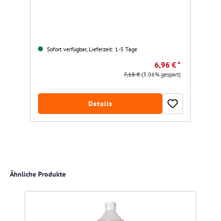
Sofort verfügbar, Lieferzeit: 1-5 Tage
6,96 € *
7,18 €
(3.06% gespart)
Details
Produktgalerie überspringen
Ähnliche Produkte
R