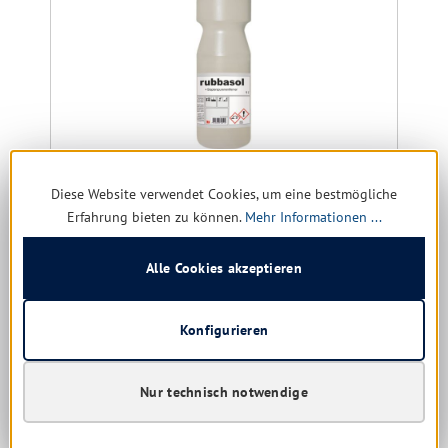
Diese Website verwendet Cookies, um eine bestmögliche
Erfahrung bieten zu können.
Mehr Informationen ...
Pramol Staplerspurenentferner
Größe:
1 ltr. | 10 ltr.
Alle Cookies akzeptieren
Konfigurieren
Sofort verfügbar, Lieferzeit: 1-5 Tage
Nur für Gewerbe
Nur technisch notwendige
13,09 € *
19,29 €
(32.14% gespart)