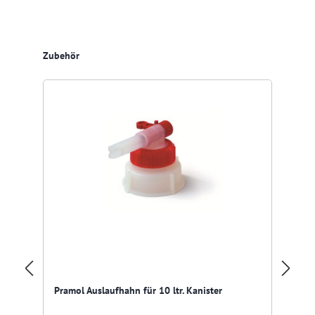
Produktgalerie überspringen
Zubehör
Pramol Auslaufhahn für 10 ltr. Kanister
Pr