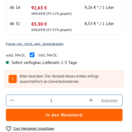
92,63 €
Ab
16
9,26 € * / 1 Liter
152,13 €
(39.11% gespart)
85,30 €
Ab
31
8,53 € * / 1 Liter
152,13 €
(43.93% gespart)
Preise inkl. MwSt. zzgl. Versandkosten
exkl. MwSt.
inkl. MwSt.
Sofort verfügbar, Lieferzeit: 1-5 Tage
Bitte beachten: Der Versand dieses Artikel erfolgt
i
ausschließlich an Gewerbetreibende.
Produkt Anzahl: Gib den gewünschten Wert ein
Kanister
In den Warenkorb
Zum Merkzettel hinzufügen