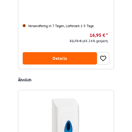
Versandfertig in 7 Tagen, Lieferzeit 1-5 Tage
16,95 € *
32,75 €
(48.24% gespart)
Details
Produktgalerie überspringen
Ähnlich