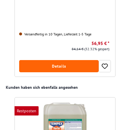
Versandfertig in 10 Tagen, Lieferzeit 1-5 Tage
56,95 € *
84,14 €
(32.32% gespart)
Details
Produktgalerie überspringen
Kunden haben sich ebenfalls angesehen
Restposten
R