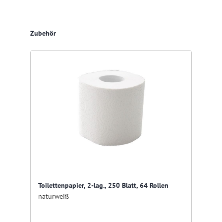
Produktgalerie überspringen
Zubehör
Toilettenpapier, 2-lag., 250 Blatt, 64 Rollen
naturweiß