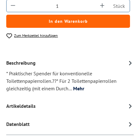
Produkt Anzahl: Gib den gewünschten Wert ein
Stück
In den Warenkorb
Zum Merkzettel hinzufügen
Beschreibung
* Praktischer Spender für konventionelle
Toilettenpapierrollen.??* Für 2 Toilettenpapierrollen
gleichzeitig (mit einem Durch…
Mehr
Artikeldetails
Datenblatt