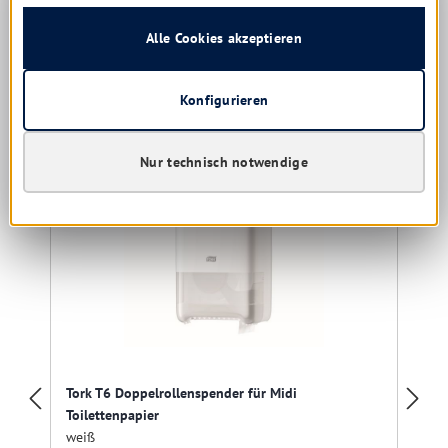
Alle Cookies akzeptieren
Produktgalerie überspringen
Ähnliche Produkte
Konfigurieren
Nur technisch notwendige
Tork T6 Doppelrollenspender für Midi
Toilettenpapier
weiß