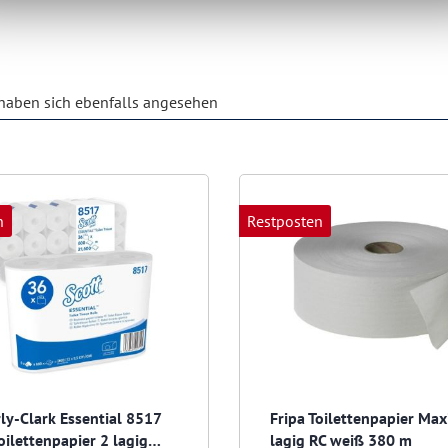
aben sich ebenfalls angesehen
n
Restposten
ly-Clark Essential 8517
Fripa Toilettenpapier Max
oilettenpapier 2 lagig
lagig RC weiß 380 m