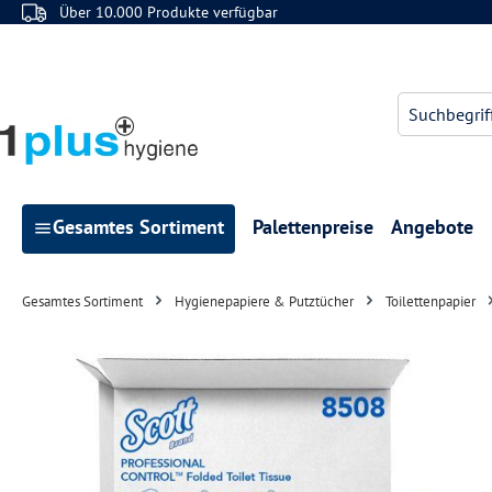
Über 10.000 Produkte verfügbar
 Hauptinhalt springen
Zur Suche springen
Zur Hauptnavigation springen
Gesamtes Sortiment
Palettenpreise
Angebote
Gesamtes Sortiment
Hygienepapiere & Putztücher
Toilettenpapier
Bildergalerie überspringen