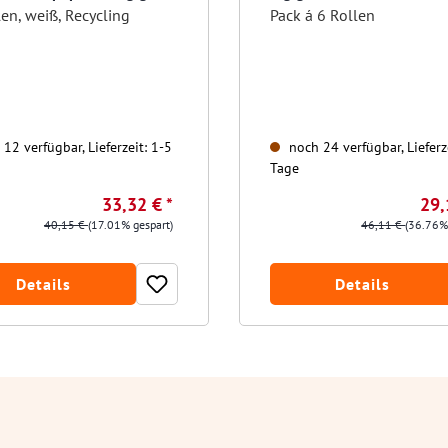
att
en, weiß, Recycling
Pack á 6 Rollen
12 verfügbar, Lieferzeit: 1-5
noch 24 verfügbar, Lieferz
Tage
33,32 € *
29,
40,15 €
(17.01% gespart)
46,11 €
(36.76%
Details
Details