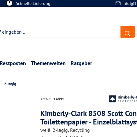
Schnelle Lieferung
info@1
Restposten
Themenwelten
Ratgeber
2-lagig
Art.Nr.:
14891
Kimberly-Clark 8508 Scott Con
Toilettenpapier - Einzelblattsy
weiß, 2-lagig, Recycling