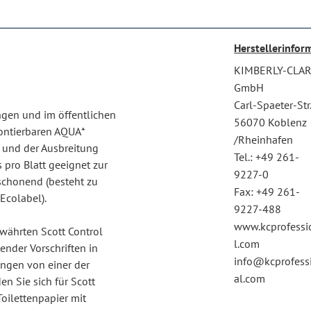
Herstellerinfor
KIMBERLY-CLA
GmbH
Carl-Spaeter-Str
ngen und im öffentlichen
56070 Koblenz
ontierbaren AQUA*
/Rheinhafen
n und der Ausbreitung
Tel.: +49 261-
pro Blatt geeignet zur
9227-0
schonend (besteht zu
Fax: +49 261-
 Ecolabel).
9227-488
www.kcprofessi
ährten Scott Control
l.com
nder Vorschriften in
info@kcprofess
ngen von einer der
al.com
n Sie sich für Scott
Toilettenpapier mit