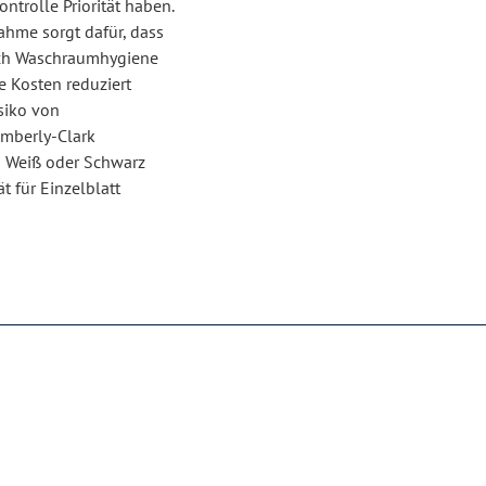
trolle Priorität haben.
nahme sorgt dafür, dass
rch Waschraumhygiene
 Kosten reduziert
siko von
imberly-Clark
n Weiß oder Schwarz
 für Einzelblatt