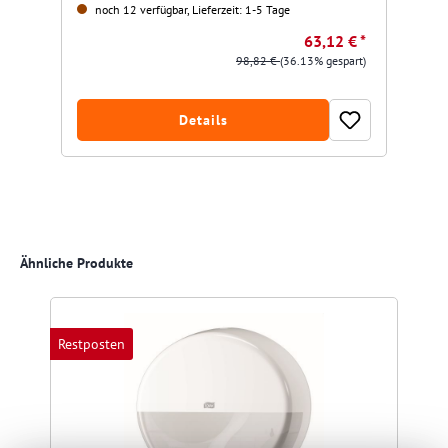
noch 12 verfügbar, Lieferzeit: 1-5 Tage
63,12 € *
98,82 €
(36.13% gespart)
Details
Produktgalerie überspringen
Ähnliche Produkte
Restposten