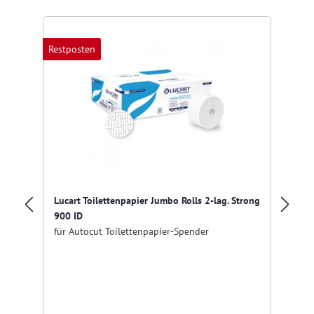
Restposten
Lucart Toilettenpapier Jumbo Rolls 2-lag. Strong
Lu
900 ID
Ju
für Autocut Toilettenpapier-Spender
fü