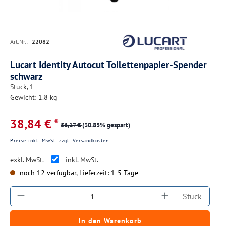
Art.Nr.:
22082
Lucart Identity Autocut Toilettenpapier-Spender
schwarz
Stück, 1
Gewicht: 1.8 kg
38,84 € *
56,17 €
(30.85% gespart)
Preise inkl. MwSt. zzgl. Versandkosten
exkl. MwSt.
inkl. MwSt.
noch 12 verfügbar, Lieferzeit: 1-5 Tage
Produkt Anzahl: Gib den gewünschten Wert ein
Stück
In den Warenkorb