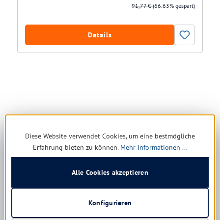
91,77 €
(66.63% gespart)
Details
Diese Website verwendet Cookies, um eine bestmögliche
News & Angebote
Erfahrung bieten zu können.
Mehr Informationen ...
Zum Newsletter anmelden
Alle Cookies akzeptieren
Keine Deals verpassen, immer bestens informiert sein: Unser
Newsletter hält Sie über neue Produkte, Aktionen und
Konfigurieren
Vorteile auf dem Laufenden. Einfach anmelden – es lohnt
sich garantiert.