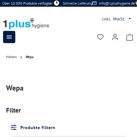
Über 10.000 Produkte verfügbar
Schnelle Lieferung
info@1plushygiene.de
Zum Hauptinhalt springen
inkl. MwSt.
Du hast 0 Prod
Marken
Wepa
Wepa
Filter
Produkte filtern