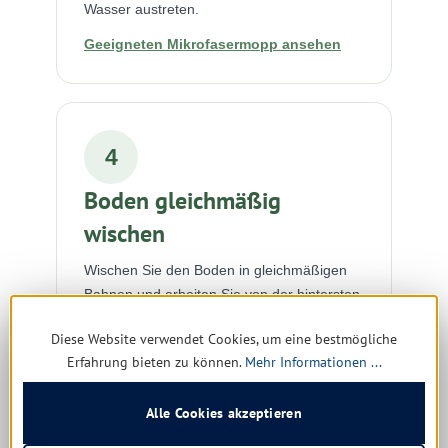
Wasser austreten.
Geeigneten Mikrofasermopp ansehen
4
Boden gleichmäßig
wischen
Wischen Sie den Boden in gleichmäßigen
Bahnen und arbeiten Sie von der hintersten
Raumecke in Richtung Ausgang. Vermeiden
Diese Website verwendet Cookies, um eine bestmögliche
Sie Pfützen und achten Sie darauf, dass
Erfahrung bieten zu können.
Mehr Informationen ...
keine Flüssigkeit längere Zeit auf den
Fugen stehen bleibt.
Alle Cookies akzeptieren