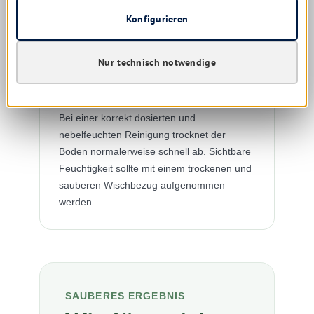
Konfigurieren
5
Nur technisch notwendige
Trocknen lassen oder
nachwischen
Bei einer korrekt dosierten und
nebelfeuchten Reinigung trocknet der
Boden normalerweise schnell ab. Sichtbare
Feuchtigkeit sollte mit einem trockenen und
sauberen Wischbezug aufgenommen
werden.
SAUBERES ERGEBNIS