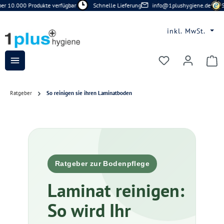
 10.000 Produkte verfügbar
Schnelle Lieferung
info@1plushygiene.de
Si
Zum Hauptinhalt springen
inkl. MwSt.
Du hast 0 Prod
Ratgeber
So reinigen sie ihren Laminatboden
Ratgeber zur Bodenpflege
Laminat reinigen:
So wird Ihr