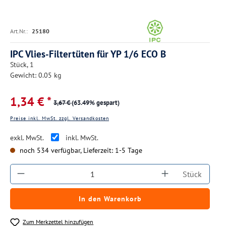
Art.Nr.:
25180
IPC Vlies-Filtertüten für YP 1/6 ECO B
Stück, 1
Gewicht: 0.05 kg
1,34 € *
3,67 €
(63.49% gespart)
Preise inkl. MwSt. zzgl. Versandkosten
exkl. MwSt.
inkl. MwSt.
noch 534 verfügbar, Lieferzeit: 1-5 Tage
Produkt Anzahl: Gib den gewünschten Wert ein
Stück
In den Warenkorb
Zum Merkzettel hinzufügen