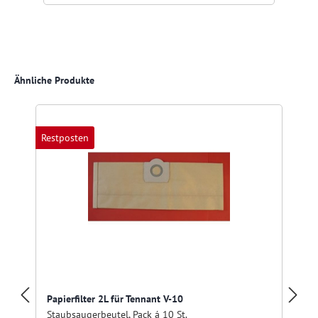
Produktgalerie überspringen
Ähnliche Produkte
Restposten
Papierfilter 2L für Tennant V-10
Staubsaugerbeutel, Pack á 10 St.