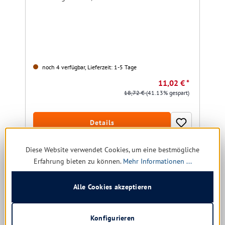
noch 4 verfügbar, Lieferzeit: 1-5 Tage
11,02 € *
18,72 €
(41.13% gespart)
Details
Diese Website verwendet Cookies, um eine bestmögliche
Produktgalerie überspringen
Kunden kauften auch
Erfahrung bieten zu können.
Mehr Informationen ...
Alle Cookies akzeptieren
Angebot
Konfigurieren