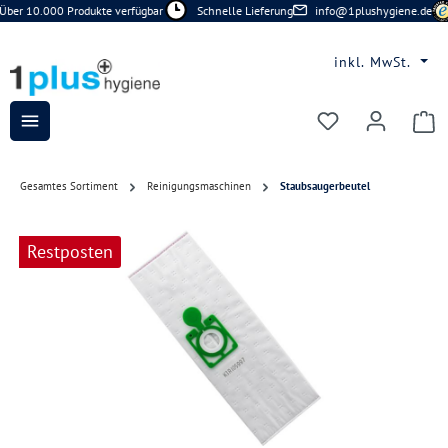
Über 10.000 Produkte verfügbar
Schnelle Lieferung
info@1plushygiene.de
Zum Hauptinhalt springen
inkl. MwSt.
Du hast 0 Prod
Gesamtes Sortiment
Reinigungsmaschinen
Staubsaugerbeutel
Bildergalerie überspringen
Restposten