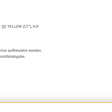
E QC YELLOW (15°), H.P.
hine aufbewahrt werden.
gsmittelabgabe.