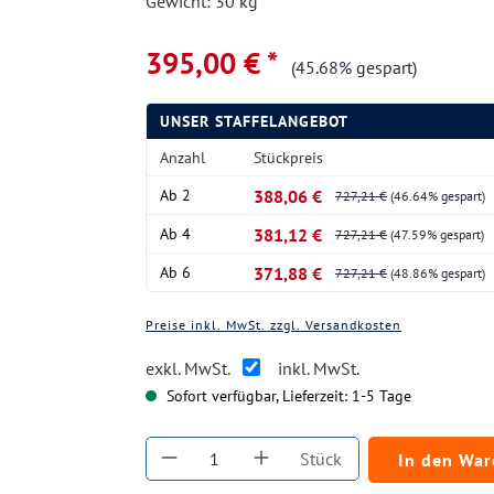
Gewicht: 30 kg
395,00 € *
(45.68% gespart)
UNSER STAFFELANGEBOT
Anzahl
Stückpreis
Ab
2
388,06 €
727,21 €
(46.64% gespart)
Ab
4
381,12 €
727,21 €
(47.59% gespart)
Ab
6
371,88 €
727,21 €
(48.86% gespart)
Preise inkl. MwSt. zzgl. Versandkosten
exkl. MwSt.
inkl. MwSt.
Sofort verfügbar, Lieferzeit: 1-5 Tage
Produkt Anzahl: Gib den gewüns
Stück
In den Wa