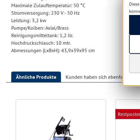
Diese
Maximale Zulauftemperatur: 50 °C
könn
Stromversorgung: 230 V - 50 Hz
Leistung: 3,2 kw
Pumpe/Kolben: Axial/Brass
Reinigungsmitteltank: 1,2 ltr.
Hochdruckschlauch: 10 mtr.
Abmessungen (LxBxH): 43,9x39x95 cm
Ähnliche Produkte
Kunden haben sich ebenfalls ang
Produktgalerie überspringen
Restposte