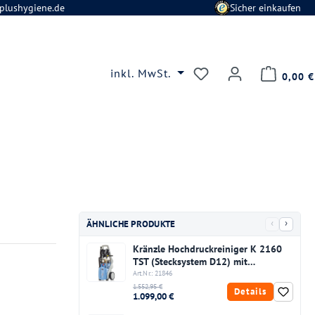
plushygiene.de
Sicher einkaufen
Du hast 0 Produkte
inkl. MwSt.
0,00 €
‹
›
ÄHNLICHE PRODUKTE
Kränzle Hochdruckreiniger K 2160
TST (Stecksystem D12) mit
Schlauchtrommel
Art.Nr.: 21846
1.552,95 €
Details
1.099,00 €