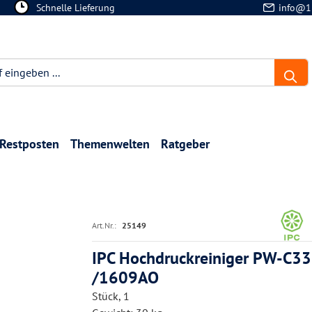
Schnelle Lieferung
info@1
Restposten
Themenwelten
Ratgeber
Art.Nr.:
25149
IPC Hochdruckreiniger PW-C33
/1609AO
Stück, 1