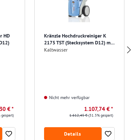
er HD
Kränzle Hochdruckreiniger K
 D12)
2175 TST (Stecksystem D12) mit
Schlauchtrommel
Kaltwasser
Nicht mehr verfügbar
30 € *
1.107,74 € *
 gespart)
1.612,45 €
(31.3% gespart)
Details