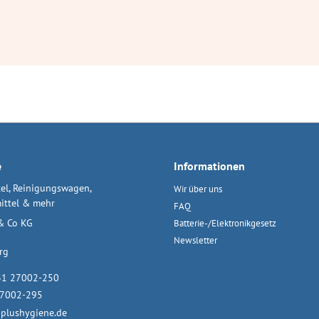
e
Informationen
el, Reinigungswagen,
Wir über uns
ittel & mehr
FAQ
& Co KG
Batterie-/Elektronikgesetz
Newsletter
rg
31 27002-250
27002-295
plushygiene.de