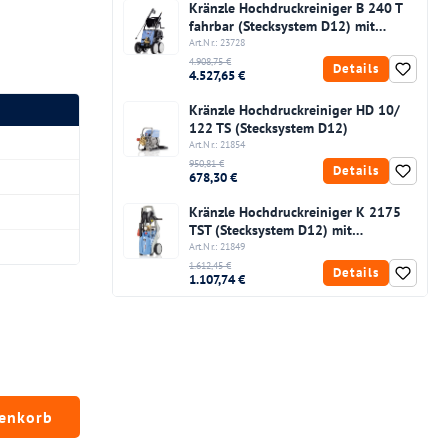
Kränzle Hochdruckreiniger B 240 T
fahrbar (Stecksystem D12) mit
Schlauchtrommel
Art.Nr.: 23728
4.908,75 €
Details
4.527,65 €
Kränzle Hochdruckreiniger HD 10/
122 TS (Stecksystem D12)
Art.Nr.: 21854
950,81 €
Details
678,30 €
Kränzle Hochdruckreiniger K 2175
TST (Stecksystem D12) mit
Schlauchtrommel
Art.Nr.: 21849
1.612,45 €
Details
1.107,74 €
chten Wert ein oder benutze die Schaltfläc
renkorb