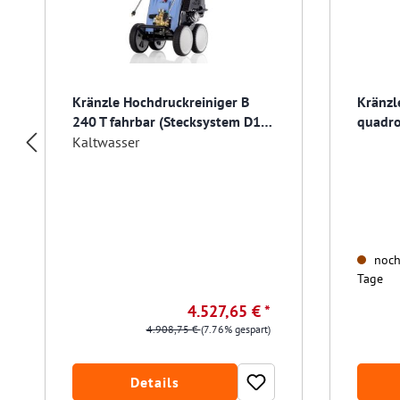
Kränzle Hochdruckreiniger B
Kränzl
240 T fahrbar (Stecksystem D12)
quadro
mit Schlauchtrommel
D12) m
Kaltwasser
noch 
Tage
4.527,65 € *
4.908,75 €
(7.76% gespart)
Details