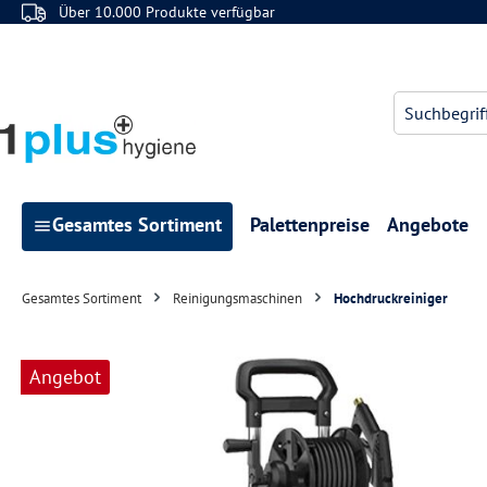
Über 10.000 Produkte verfügbar
 Hauptinhalt springen
Zur Suche springen
Zur Hauptnavigation springen
Gesamtes Sortiment
Palettenpreise
Angebote
Gesamtes Sortiment
Reinigungsmaschinen
Hochdruckreiniger
Bildergalerie überspringen
Angebot