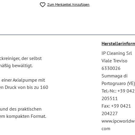
Zum Merkzettel hinzufügen
Herstellerinfor
IP Cleaning Srl
kreiniger, der selbst
Viale Treviso
äßig bewältigt.
6330026
Summaga di
 einer Axialpumpe mit
Portogruaro (VE
en Druck von bis zu 160
Tel.-Nr.: +39 04
205511
Fax: +39 0421
 und des praktischen
204227
inem kompakten Format.
www.ipcworldwi
com