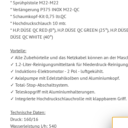
* Sprühpistole M22-M22
* Verlängerung P375 INOX M22-QC
* Schaumkopf-Kit 0,75 ltr.QC
* Hochdruckschlauch 10 mtr.
* H.P. DÜSE QC RED (0°), H.P. DÜSE QC GREEN (25°), H.P. DÜS
DÜSE QC WHITE (40°)
Vorteile:
✓ Alle Zubehörteile und das Netzkabel können an der Masc
✓ 1.2-Liter-Reinigungsmitteltank für Niederdruck-Reinigun
✓ Induktions-Elektromotor - 2 Pol - luftgekühlt.
✓ Axialpumpe mit Edelstahlkolben und Aluminiumkopf.
✓ Total-Stop-Abschaltsystem.
✓ Teleskopgriff mit Aluminiumhalterungen.
✓ Integrierte Hochdruckschlauchrolle mit klappbarem Griff.
Technische Daten:
Druck: 160/16
Wasserleistung l/h: 540