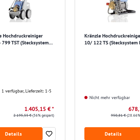
e Hochdruckreiniger
Kränzle Hochdruckreinig
 799 TST (Stecksystem
10/ 122 TS (Stecksystem
it Schlauchtrommel
1 verfügbar, Lieferzeit: 1-5
Nicht mehr verfügbar
1.405,15 € *
678,
2.195,55 €
(36% gespart)
950,81 €
(28.66%
Details
Details