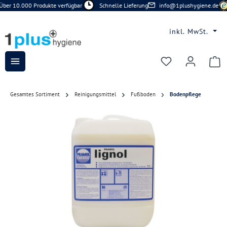
ber 10.000 Produkte verfügbar
Schnelle Lieferung
info@1plushygiene.de
Zum Hauptinhalt springen
inkl. MwSt.
Du hast 0 Prod
Gesamtes Sortiment
Reinigungsmittel
Fußboden
Bodenpflege
Bildergalerie überspringen