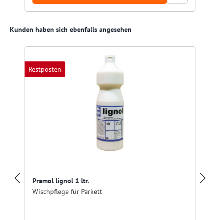
Produktgalerie überspringen
Kunden haben sich ebenfalls angesehen
Restposten
Pramol lignol 1 ltr.
Wischpflege für Parkett