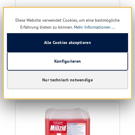
Größe:
1 ltr. | 10 ltr.
Diese Website verwendet Cookies, um eine bestmögliche
Erfahrung bieten zu können.
Mehr Informationen ...
Sofort verfügbar, Lieferzeit: 1-5 Tage
Alle Cookies akzeptieren
9,40 € *
11,52 €
(18.4% gespart)
Konfigurieren
Details
Nur technisch notwendige
Produktgalerie überspringen
Kunden kauften auch