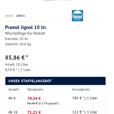
Art.Nr.:
20055
Pramol lignol 10 ltr.
Wischpflege für Parkett
Kanister, 10 ltr.
Gewicht: 10.6 kg
85,86 € *
Inhalt:
10 Liter
8,59 € * / 1 Liter
UNSER STAFFELANGEBOT
Anzahl
Stückpreis
Grundpreis
78,54 €
Ab
6
7,85 € * / 1 Liter
85,86 €
(8.53% gespart)
71,22 €
Ab
16
7,12 € * / 1 Liter