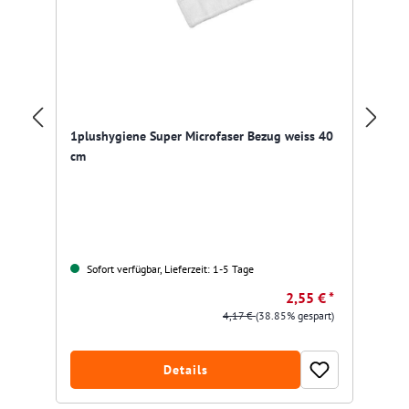
1plushygiene Super Microfaser Bezug weiss 40
Pr
cm
Sofort verfügbar, Lieferzeit: 1-5 Tage
2,55 € *
4,17 €
(38.85% gespart)
Details