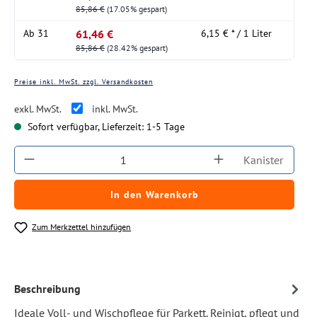
85,86 €
(17.05% gespart)
61,46 €
Ab
31
6,15 € * / 1 Liter
85,86 €
(28.42% gespart)
Preise inkl. MwSt. zzgl. Versandkosten
exkl. MwSt.
inkl. MwSt.
Sofort verfügbar, Lieferzeit: 1-5 Tage
Produkt Anzahl: Gib den gewünschten Wert ein
Kanister
In den Warenkorb
Zum Merkzettel hinzufügen
Beschreibung
Ideale Voll- und Wischpflege für Parkett. Reinigt, pflegt und