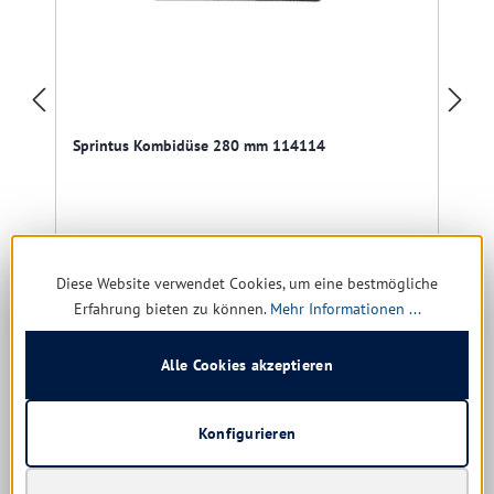
Sprintus Kombidüse 280 mm 114114
Diese Website verwendet Cookies, um eine bestmögliche
Sofort verfügbar, Lieferzeit: 1-5 Tage
Erfahrung bieten zu können.
Mehr Informationen ...
Ab
18,09 € *
Alle Cookies akzeptieren
Details
Konfigurieren
Produktgalerie überspringen
Kunden haben sich ebenfalls angesehen