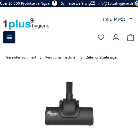
Über 10.000 Produkte verfügbar
Schnelle Lieferung
info@1plushygiene.de
Zum Hauptinhalt springen
inkl. MwSt.
Du hast 0 Prod
Gesamtes Sortiment
Reinigungsmaschinen
Zubehör Staubsauger
Bildergalerie überspringen