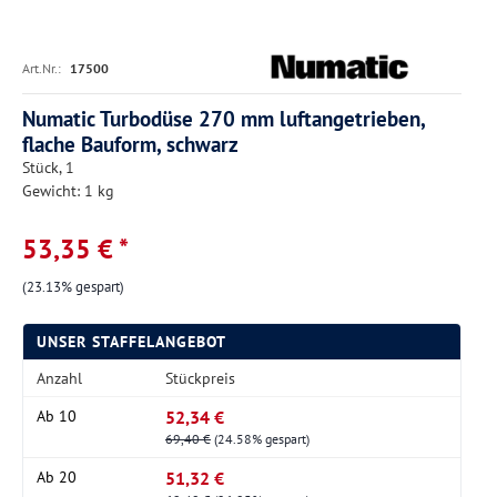
Art.Nr.:
17500
Numatic Turbodüse 270 mm luftangetrieben,
flache Bauform, schwarz
Stück, 1
Gewicht: 1 kg
53,35 € *
(23.13% gespart)
UNSER STAFFELANGEBOT
Anzahl
Stückpreis
52,34 €
Ab
10
69,40 €
(24.58% gespart)
51,32 €
Ab
20