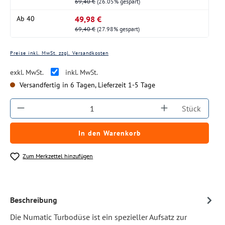
69,40 €
(26.05% gespart)
49,98 €
Ab
40
69,40 €
(27.98% gespart)
Preise inkl. MwSt. zzgl. Versandkosten
exkl. MwSt.
inkl. MwSt.
Versandfertig in 6 Tagen, Lieferzeit 1-5 Tage
Produkt Anzahl: Gib den gewünschten Wert ein
Stück
In den Warenkorb
Zum Merkzettel hinzufügen
Beschreibung
Die Numatic Turbodüse ist ein spezieller Aufsatz zur