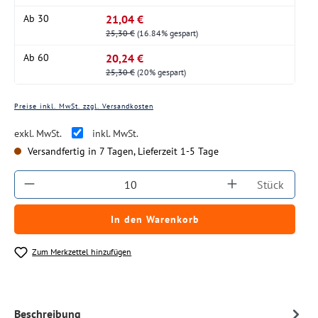
21,04 €
Ab
30
25,30 €
(16.84% gespart)
20,24 €
Ab
60
25,30 €
(20% gespart)
Preise inkl. MwSt. zzgl. Versandkosten
exkl. MwSt.
inkl. MwSt.
Versandfertig in 7 Tagen, Lieferzeit 1-5 Tage
Produkt Anzahl: Gib den gewünschten Wert ein
Stück
In den Warenkorb
Zum Merkzettel hinzufügen
Beschreibung