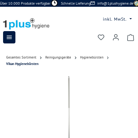
Über 10.000 Produkte verfügbar
Schnelle Lieferung
info@1plushygiene.de
Zum Hauptinhalt springen
inkl. MwSt.
Du hast 0 Prod
Gesamtes Sortiment
Reinigungsgeräte
Hygienebürsten
Vikan Hygienebürsten
Bildergalerie überspringen