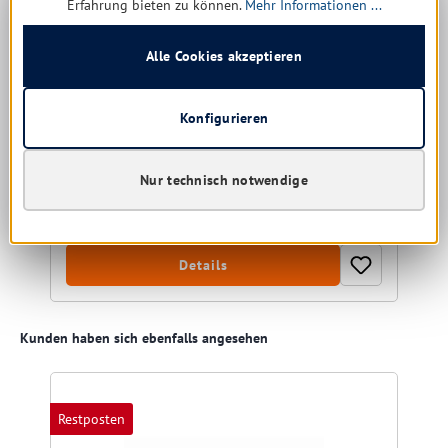
Erfahrung bieten zu können.
Mehr Informationen ...
Größe:
50 cm
Alle Cookies akzeptieren
Konfigurieren
Sofort verfügbar, Lieferzeit: 1-5 Tage
Versandkostenzuschlag:
Sperrgut 120-175
Nur technisch notwendige
5,68 € *
7,45 €
(23.76% gespart)
Details
Produktgalerie überspringen
Kunden haben sich ebenfalls angesehen
Restposten