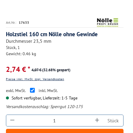
Art.Nr.:
17633
Holzstiel 160 cm Nölle ohne Gewinde
Durchmesser 23,5 mm
Stück, 1
Gewicht: 0.46 kg
2,74 € *
4,07 €
(32.68% gespart)
Preise inkl. MwSt. zzgl. Versandkosten
exkl. MwSt.
inkl. MwSt.
Sofort verfügbar, Lieferzeit: 1-5 Tage
Versandkostenzuschlag:
Sperrgut 120-175
Produkt Anzahl: Gib den gewünschten Wert ein
Stück