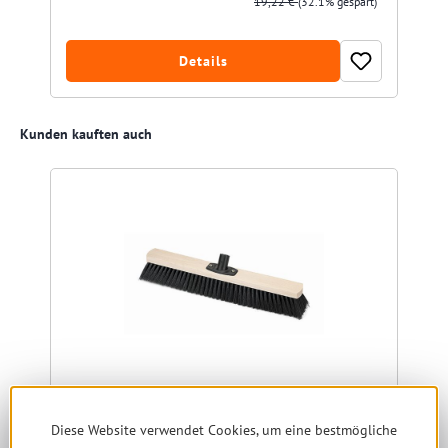
19,22 €
(32.1% gespart)
Details
Produktgalerie überspringen
Kunden kauften auch
Saalbesen Nölle Qualitätsmischung 50 cm
Diese Website verwendet Cookies, um eine bestmögliche
mit Powerstickhalter, Holzkörper (ehemals Rosshaar-Mischung)