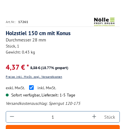
Art.Nr.:
17261
Holzstiel 150 cm mit Konus
Durchmesser 28 mm
Stück, 1
Gewicht: 0.43 kg
4,37 € *
5,38 €
(18.77% gespart)
Preise inkl. MwSt. zzgl. Versandkosten
exkl. MwSt.
inkl. MwSt.
Sofort verfügbar, Lieferzeit: 1-5 Tage
Versandkostenzuschlag:
Sperrgut 120-175
Produkt Anzahl: Gib den gewünschten Wert ein
Stück