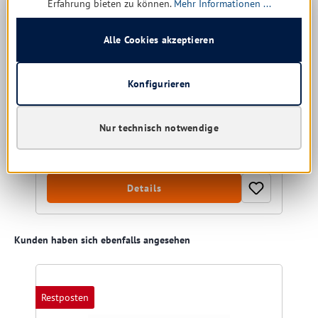
Erfahrung bieten zu können.
Mehr Informationen ...
Alle Cookies akzeptieren
Sofort verfügbar, Lieferzeit: 1-5 Tage
Konfigurieren
Versandkostenzuschlag:
Sperrgut 120-175
Ab
11,70 € *
Nur technisch notwendige
1,17 € * / 1 Liter
Details
Produktgalerie überspringen
Kunden haben sich ebenfalls angesehen
Restposten