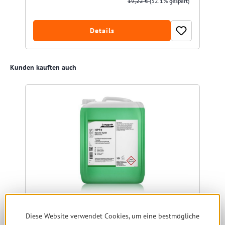
19,22 €
(32.1% gespart)
Details
Produktgalerie überspringen
Kunden kauften auch
Diese Website verwendet Cookies, um eine bestmögliche
Seifencreme Sanolin APFEL 10 ltr.