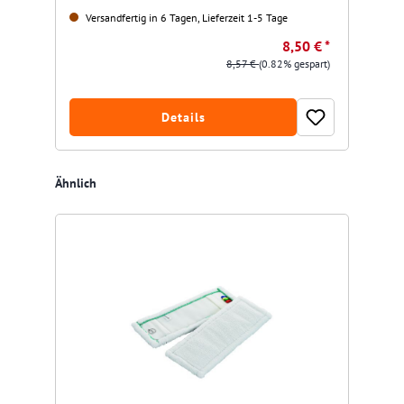
Versandfertig in 6 Tagen, Lieferzeit 1-5 Tage
8,50 € *
8,57 €
(0.82% gespart)
Details
Produktgalerie überspringen
Ähnlich