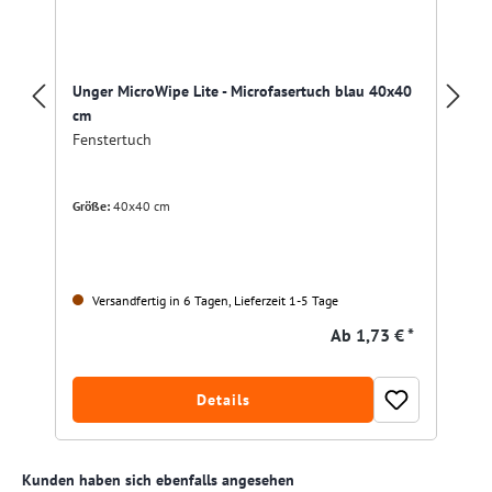
Unger MicroWipe Lite - Microfasertuch blau 40x40
cm
Fenstertuch
Größe:
40x40 cm
Versandfertig in 6 Tagen, Lieferzeit 1-5 Tage
Ab
1,73 € *
Details
Produktgalerie überspringen
Kunden haben sich ebenfalls angesehen