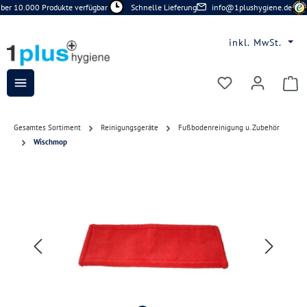
er 10.000 Produkte verfügbar
Schnelle Lieferung
info@1plushygiene.de
Zum Hauptinhalt springen
inkl. MwSt.
Du hast 0 Prod
Gesamtes Sortiment
Reinigungsgeräte
Fußbodenreinigung u. Zubehör
Wischmop
Bildergalerie überspringen