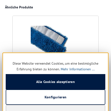
Produktgalerie überspringen
Ähnliche Produkte
R
Diese Website verwendet Cookies, um eine bestmögliche
Erfahrung bieten zu können.
Mehr Informationen ...
Alle Cookies akzeptieren
Microfasermop CHENILLE blau mit Wasserdepot
Größe:
50 cm | 40 cm
Konfigurieren