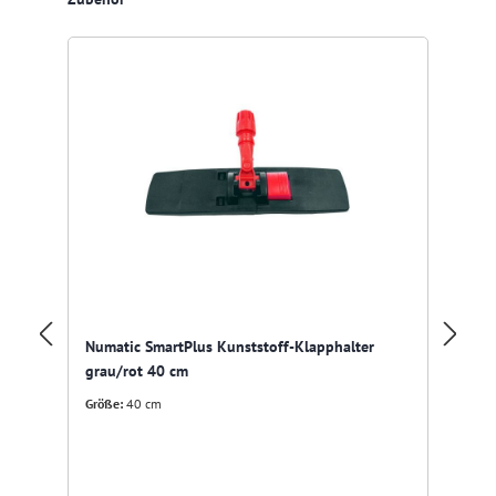
Numatic SmartPlus Kunststoff-Klapphalter
Al
grau/rot 40 cm
Größe:
40 cm