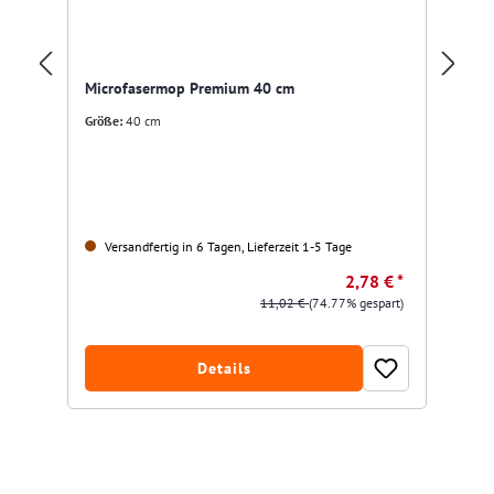
Ec
Mi
Microfasermop Premium 40 cm
Größe:
40 cm
Gr
Versandfertig in 6 Tagen, Lieferzeit 1-5 Tage
2,78 € *
11,02 €
(74.77% gespart)
Details