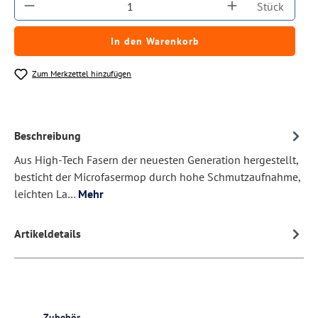
Produkt Anzahl: Gib den gewünschten Wert ein
Stück
In den Warenkorb
Zum Merkzettel hinzufügen
Beschreibung
Aus High-Tech Fasern der neuesten Generation hergestellt,
besticht der Microfasermop durch hohe Schmutzaufnahme,
leichten La…
Mehr
Artikeldetails
Produktgalerie überspringen
Zubehör