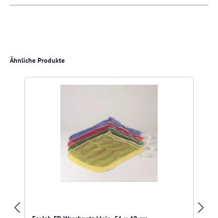
Produktgalerie überspringen
Ähnliche Produkte
R