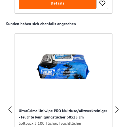
Details
Produktgalerie überspringen
Kunden haben sich ebenfalls angesehen
R
UltraGrime Uniwipe PRO Multiuse/Allzweckreiniger
- feuchte Reinigungstücher 38x25 cm
Softpack á 100 Tücher, Feuchttücher