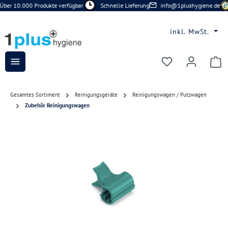
Über 10.000 Produkte verfügbar
Schnelle Lieferung
info@1plushygiene.de
Zum Hauptinhalt springen
inkl. MwSt.
Du hast 0 Prod
Gesamtes Sortiment
Reinigungsgeräte
Reinigungswagen / Putzwagen
Zubehör Reinigungswagen
Bildergalerie überspringen