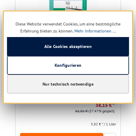
Diese Website verwendet Cookies, um eine bestmögliche
Erfahrung bieten zu können.
Mehr Informationen ...
Alle Cookies akzeptieren
Buzil S 780 Corridor daily 10 ltr.
Wischpflege auf Basis wasserlöslicher Polymere
Konfigurieren
Größe:
10 ltr.
Nur technisch notwendige
Sofort verfügbar, Lieferzeit: 1-5 Tage
38,15 € *
61,01 €
(37.47% gespart)
3,82 € * / 1 Liter