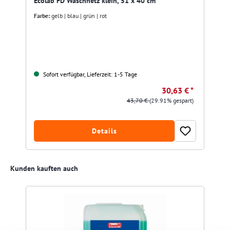
Ecolab FD Waschnetz klein, 51 x 40 cm
Farbe:
gelb | blau | grün | rot
Sofort verfügbar, Lieferzeit: 1-5 Tage
30,63 € *
43,70 €
(29.91% gespart)
Details
Produktgalerie überspringen
Kunden kauften auch