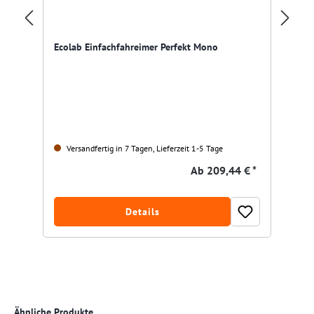
Ec
mi
Ecolab Einfachfahreimer Perfekt Mono
Versandfertig in 7 Tagen, Lieferzeit 1-5 Tage
Ab
209,44 € *
Details
Produktgalerie überspringen
Ähnliche Produkte