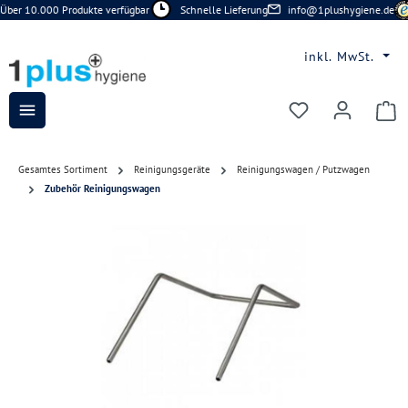
Über 10.000 Produkte verfügbar
Schnelle Lieferung
info@1plushygiene.de
Zum Hauptinhalt springen
inkl. MwSt.
Du hast 0 Prod
Gesamtes Sortiment
Reinigungsgeräte
Reinigungswagen / Putzwagen
Zubehör Reinigungswagen
Bildergalerie überspringen