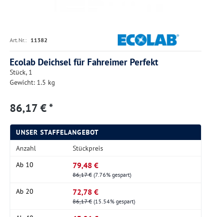
Art.Nr.:
11382
Ecolab Deichsel für Fahreimer Perfekt
Stück, 1
Gewicht: 1.5 kg
86,17 € *
UNSER STAFFELANGEBOT
Anzahl
Stückpreis
79,48 €
Ab
10
86,17 €
(7.76% gespart)
72,78 €
Ab
20
86,17 €
(15.54% gespart)