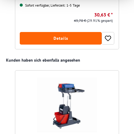
Sofort verfügbar, Lieferzeit: 1-5 Tage
30,63 € *
43,70 €
(29.91% gespart)
Details
Produktgalerie überspringen
Kunden haben sich ebenfalls angesehen