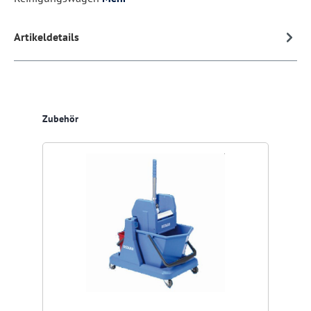
Artikeldetails
Produktgalerie überspringen
Zubehör