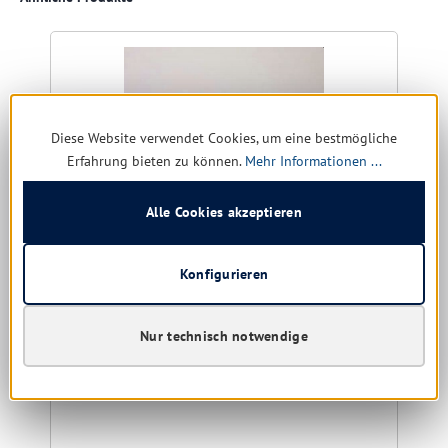
R
Diese Website verwendet Cookies, um eine bestmögliche
Erfahrung bieten zu können.
Mehr Informationen ...
Alle Cookies akzeptieren
Konfigurieren
Ecolab FD Waschnetz klein, 51 x 40 cm
Nur technisch notwendige
Farbe:
gelb | blau | grün | rot