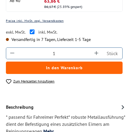
63,86 €
Ab
40
86,17 €
(25.89% gespart)
Preise inkl. MwSt. zzgl. Versandkosten
exkl. MwSt.
inkl. MwSt.
Versandfertig in 7 Tagen, Lieferzeit 1-5 Tage
Produkt Anzahl: Gib den gewünschten Wert ein
Stück
In den Warenkorb
Zum Merkzettel hinzufügen
Beschreibung
* passend für Fahreimer Perfekt* robuste Metallausführung*
dient der Befestigung eines zusätzlichen Eimers am
Reinigungswagen
Mehr