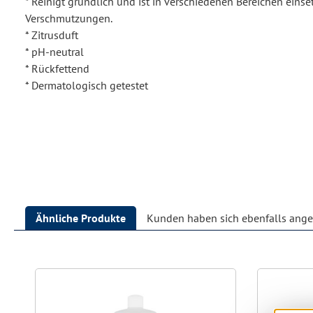
* Reinigt gründlich und ist in verschiedenen Bereichen einset
Verschmutzungen.
* Zitrusduft
* pH-neutral
* Rückfettend
* Dermatologisch getestet
Ähnliche Produkte
Kunden haben sich ebenfalls ang
Produktgalerie überspringen