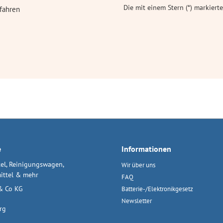
Die mit einem Stern (*) markierte
fahren
e
Informationen
el, Reinigungswagen,
Wir über uns
ittel & mehr
FAQ
& Co KG
Batterie-/Elektronikgesetz
Newsletter
rg