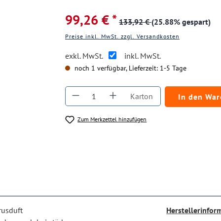
99,26 € *
133,92 €
(25.88% gespart)
Preise inkl. MwSt. zzgl. Versandkosten
exkl. MwSt.
inkl. MwSt.
noch 1 verfügbar, Lieferzeit: 1-5 Tage
Produkt Anzahl: Gib den gewüns
Karton
In den Wa
Zum Merkzettel hinzufügen
rusduft
Herstellerinfor