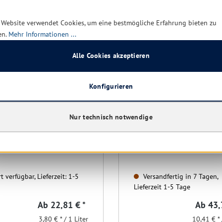
 Website verwendet Cookies, um eine bestmögliche Erfahrung bieten zu
en.
Mehr Informationen ...
Alle Cookies akzeptieren
Konfigurieren
rm Seifencreme rosé 500
Tork Mild-Duftende Mini
sche passend CWS
Schaumseife S5
 ml, frei von Mikroplastik
Kart. 8x525 ml
Nur technisch notwendige
t verfügbar, Lieferzeit: 1-5
Versandfertig in 7 Tagen,
Lieferzeit 1-5 Tage
Ab
22,81 € *
Ab
43,
3,80 € * / 1 Liter
10,41 € * 