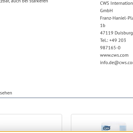
zbar, auch bei stärkeren
CWS Internation
GmbH
Franz-Haniel-Pl
1b
47119 Duisbur
Tel.: +49 203
987165-0
www.cws.com
info.de@cws.c
esehen