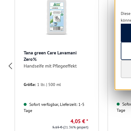
Diese
könn
Tana green Care Lavamani
Dreitu
Zero%
ml Fla
Handseife mit Pflegeeffekt
12x500
Größe:
1 ltr. | 500 ml
Sofor
Sofort verfügbar, Lieferzeit: 1-5
Tage
Tage
4,05 € *
5,15 €
(21.36% gespart)