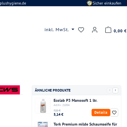
plushygiene.de
Sicher einkaufen
Du hast 0 Produkte
inkl. MwSt.
0,00 €
‹
›
ÄHNLICHE PRODUKTE
Ecolab P3 Manosoft 1 ltr.
Art.Nr.: 21054
7,22 €
Details
5,14 €
Tork Premium milde Schaumseife für