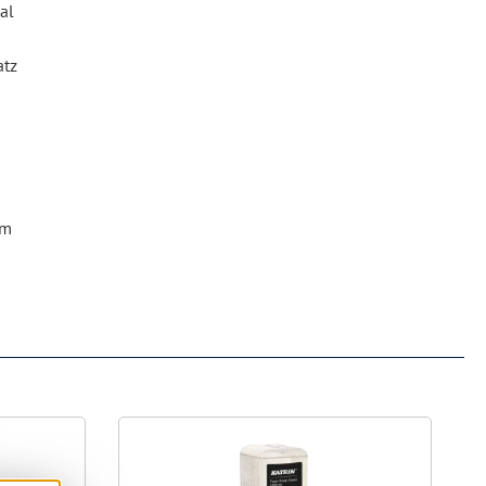
al
atz
g
om