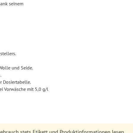
 dank seinem
tellers.
 Wolle und Seide.
.
 Dosiertabelle.
Bei Vorwäsche mit 5,0 g/l
Gebrauch stets Etikett und Produktinformationen lesen.