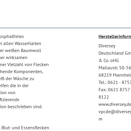
osphatfreies
Herstellerinfor
i allen Wasserhärten
Diversey
ler weißen Baumwoll
Deutschland G
iner wirksamen
& Co. oHG
ner Vielzahl von Flecken
Mallaustr. 50-5
leichende Komponenten,
68219 Mannhe
eiß der Wäsche zu
Tel.: 0621 - 875
lfen die in der
Fax: 0621 8757
sion von
8122
fizierende
www.diversey.d
ion beschrieben sind.
vpr.de@diversey
m
, Blut- und Essensflecken