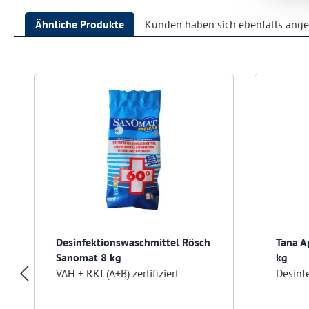
Ähnliche Produkte
Kunden haben sich ebenfalls ang
Produktgalerie überspringen
Desinfektionswaschmittel Rösch
Tana A
Sanomat 8 kg
kg
VAH + RKI (A+B) zertifiziert
Desinf