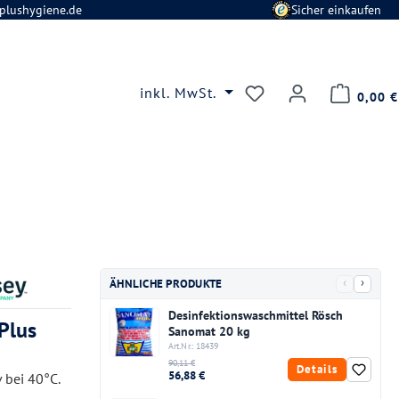
plushygiene.de
Sicher einkaufen
Du hast 0 Produkte
inkl. MwSt.
0,00 €
‹
›
ÄHNLICHE PRODUKTE
Desinfektionswaschmittel Rösch
Plus
Sanomat 20 kg
Art.Nr.: 18439
90,11 €
Details
56,88 €
v bei 40°C.