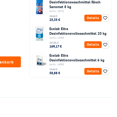
Desinfektionswaschmittel Rösch
Sanomat 8 kg
Art.Nr.: 23721
49,69 €
Details
25,35 €
Ecolab Eltra
Desinfektionsvollwaschmittel 20 kg
Art.Nr.: 11463
234,95 €
Details
169,17 €
Ecolab Eltra
chten Wert ein oder benutze die Schaltfläc
Desinfektionsvollwaschmittel 6 kg
renkorb
Art.Nr.: 14383
79,00 €
Details
58,88 €