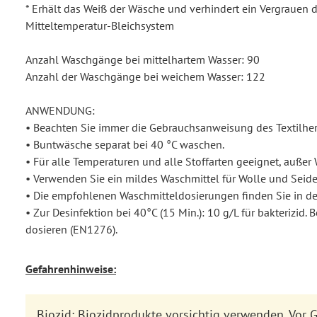
* Erhält das Weiß der Wäsche und verhindert ein Vergrauen
Mitteltemperatur-Bleichsystem
Anzahl Waschgänge bei mittelhartem Wasser: 90
Anzahl der Waschgänge bei weichem Wasser: 122
ANWENDUNG:
• Beachten Sie immer die Gebrauchsanweisung des Textilhers
• Buntwäsche separat bei 40 °C waschen.
• Für alle Temperaturen und alle Stoffarten geeignet, außer
• Verwenden Sie ein mildes Waschmittel für Wolle und Seide
• Die empfohlenen Waschmitteldosierungen finden Sie in der
• Zur Desinfektion bei 40°C (15 Min.): 10 g/L für bakterizid. 
dosieren (EN1276).
Gefahrenhinweise:
Biozid: Biozidprodukte vorsichtig verwenden. Vor 