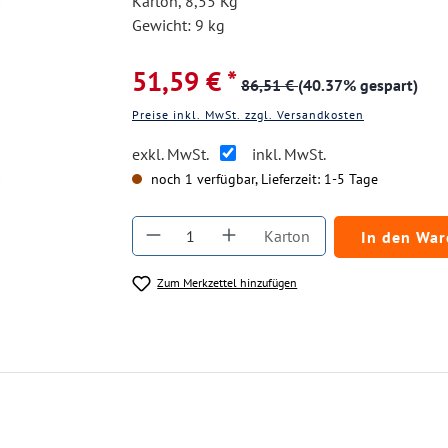
Karton, 8,55 Kg
Gewicht: 9 kg
51,59 € *
86,51 €
(40.37% gespart)
Preise inkl. MwSt. zzgl. Versandkosten
exkl. MwSt.
inkl. MwSt.
noch 1 verfügbar, Lieferzeit: 1-5 Tage
Produkt Anzahl: Gib den gewüns
Karton
In den Wa
Zum Merkzettel hinzufügen