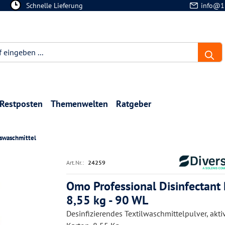
Schnelle Lieferung
info@1
Restposten
Themenwelten
Ratgeber
nswaschmittel
Art.Nr.:
24259
Omo Professional Disinfectant 
8,55 kg - 90 WL
Desinfizierendes Textilwaschmittelpulver, akti