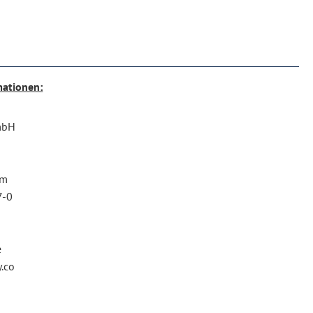
mationen:
mbH
6
im
7-0
e
.co