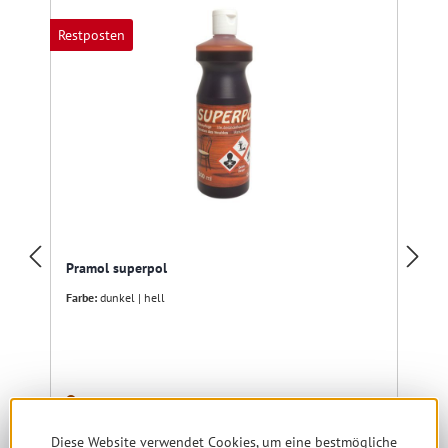
Restposten
R
Pramol superpol
Farbe:
dunkel | hell
noch 2 verfügbar, Lieferzeit: 1-5 Tage
Nur für Gewerbe
Diese Website verwendet Cookies, um eine bestmögliche