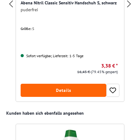
Abena Nitril Classic Sensitiv Handschuh S, schwarz
puderfrei
Größe:
S
Sofort verfügbar, Lieferzeit: 1-5 Tage
3,38 € *
16,45 €
(79.45% gespart)
Details
Produktgalerie überspringen
Kunden haben sich ebenfalls angesehen
R