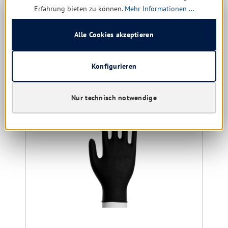
4,52 € *
Erfahrung bieten zu können.
Mehr Informationen ...
6,89 €
(34.4% gespart)
Alle Cookies akzeptieren
Details
Konfigurieren
Produktgalerie überspringen
Kunden kauften auch
Nur technisch notwendige
Restposten