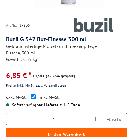
Art.Nr.:
17235
Buzil G 542 Buz-Finesse 300 ml
Gebrauchsfertige Möbel- und Spezialpflege
Flasche, 300 ml
Gewicht: 0.35 kg
6,85 € *
10,58 €
(35.26% gespart)
Preise inkl. MwSt. zzgl. Versandkosten
exkl. MwSt.
inkl. MwSt.
Sofort verfügbar, Lieferzeit: 1-5 Tage
Produkt Anzahl: Gib den gewünschten Wert ein
Flasche
In den Warenkorb