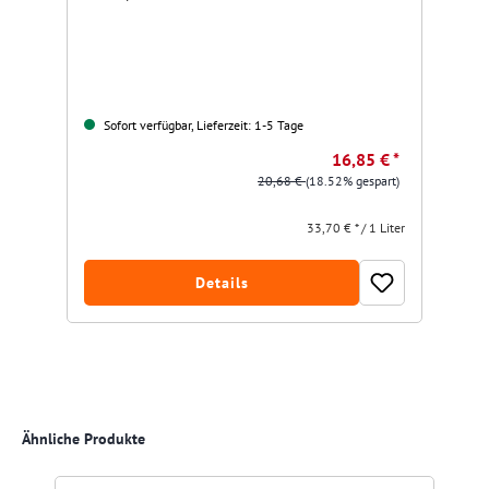
Sofort verfügbar, Lieferzeit: 1-5 Tage
16,85 € *
20,68 €
(18.52% gespart)
33,70 € * / 1 Liter
Details
Produktgalerie überspringen
Ähnliche Produkte