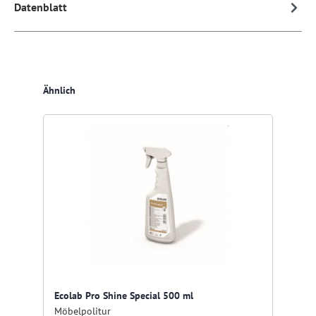
Datenblatt
Produktgalerie überspringen
Ähnlich
Ecolab Pro Shine Special 500 ml
Möbelpolitur