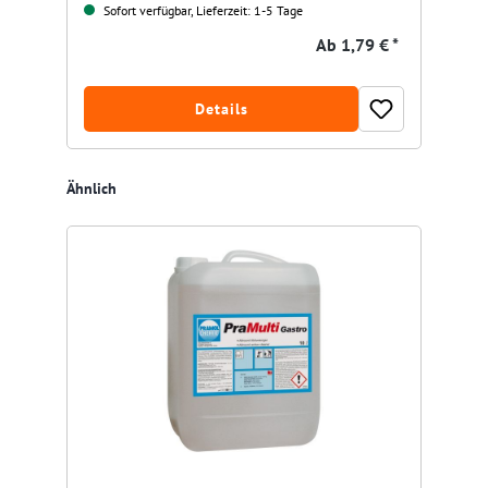
Sofort verfügbar, Lieferzeit: 1-5 Tage
Ab
1,79 € *
Details
Produktgalerie überspringen
Ähnlich
Res