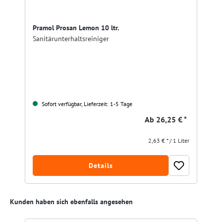
Pramol Prosan Lemon 10 ltr.
Sanitärunterhaltsreiniger
Sofort verfügbar, Lieferzeit: 1-5 Tage
Ab
26,25 € *
2,63 € * / 1 Liter
Details
Produktgalerie überspringen
Kunden haben sich ebenfalls angesehen