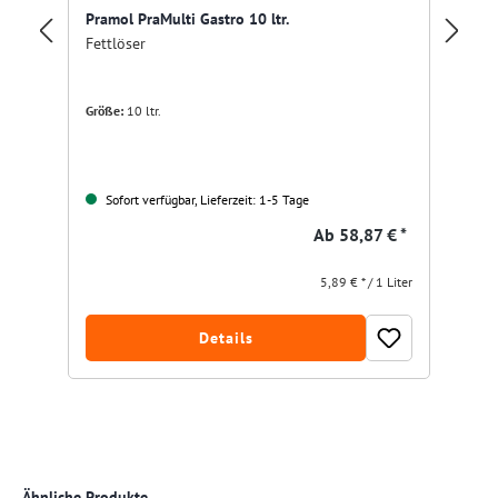
Ta
Pramol PraMulti Gastro 10 ltr.
Fe
Fettlöser
Größe:
10 ltr.
Nu
Sofort verfügbar, Lieferzeit: 1-5 Tage
Ab
58,87 € *
5,89 € * / 1 Liter
Details
Produktgalerie überspringen
Ähnliche Produkte