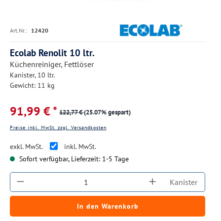
Art.Nr.:
12420
Ecolab Renolit 10 ltr.
Küchenreiniger, Fettlöser
Kanister, 10 ltr.
Gewicht: 11 kg
91,99 € *
122,77 €
(25.07% gespart)
Preise inkl. MwSt. zzgl. Versandkosten
exkl. MwSt.
inkl. MwSt.
Sofort verfügbar, Lieferzeit: 1-5 Tage
Produkt Anzahl: Gib den gewünschten Wert ein
Kanister
In den Warenkorb