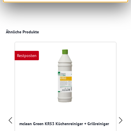
Produktgalerie überspringen
Ähnliche Produkte
Restposten
mclean Green KR53 Küchenreiniger + Grillreiniger