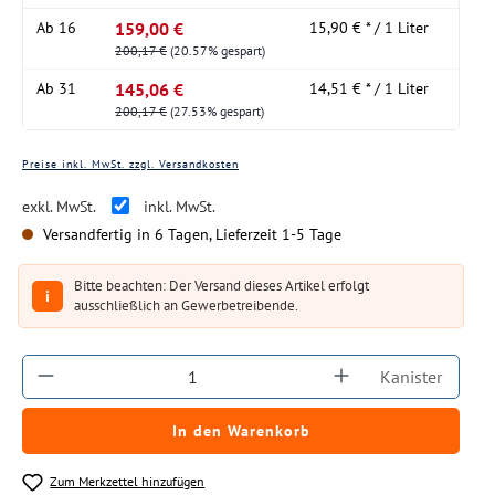
159,00 €
Ab
16
15,90 € * / 1 Liter
200,17 €
(20.57% gespart)
145,06 €
Ab
31
14,51 € * / 1 Liter
200,17 €
(27.53% gespart)
Preise inkl. MwSt. zzgl. Versandkosten
exkl. MwSt.
inkl. MwSt.
Versandfertig in 6 Tagen, Lieferzeit 1-5 Tage
Bitte beachten: Der Versand dieses Artikel erfolgt
i
ausschließlich an Gewerbetreibende.
Produkt Anzahl: Gib den gewünschten Wert ein
Kanister
In den Warenkorb
Zum Merkzettel hinzufügen