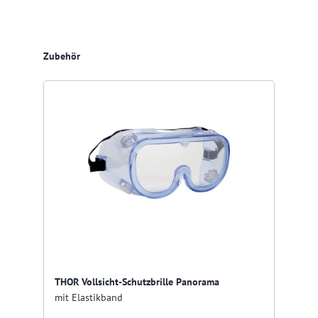
Produktgalerie überspringen
Zubehör
THOR Vollsicht-Schutzbrille Panorama
mit Elastikband