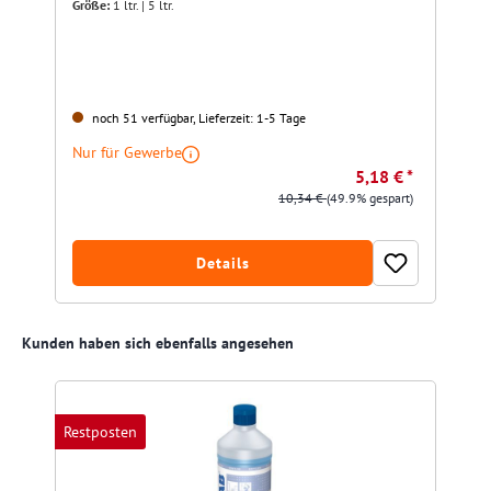
Größe:
1 ltr. | 5 ltr.
noch 51 verfügbar, Lieferzeit: 1-5 Tage
Nur für Gewerbe
5,18 € *
10,34 €
(49.9% gespart)
Details
Produktgalerie überspringen
Kunden haben sich ebenfalls angesehen
Restposten