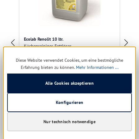
Ecolab Renolit 10 ltr.
Pr
Küchenreiniger, Fettlöser
Fe
Diese Website verwendet Cookies, um eine bestmögliche
Gr
Erfahrung bieten zu können.
Mehr Informationen ...
Alle Cookies akzeptieren
Versandfertig in 6 Tagen, Lieferzeit 1-5 Tage
91,99 € *
122,77 €
(25.07% gespart)
Konfigurieren
9,20 € * / 1 Liter
Nur technisch notwendige
Details