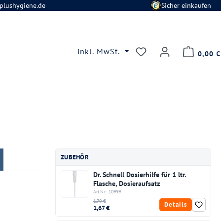
plushygiene.de
Sicher einkaufen
Du hast 0 Produkte
inkl. MwSt.
0,00 €
ZUBEHÖR
Dr. Schnell Dosierhilfe für 1 ltr.
Flasche, Dosieraufsatz
Art.Nr.: 10999
1,79 €
Details
1,67 €