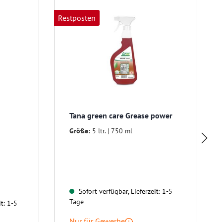
Restposten
R
Tana green care Grease power
Größe:
5 ltr. | 750 ml
Sofort verfügbar, Lieferzeit: 1-5
Tage
t: 1-5
Nur für Gewerbe