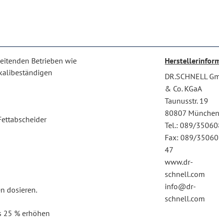
beitenden Betrieben wie
Herstellerinfor
kalibeständigen
DR.SCHNELL G
& Co. KGaA
Taunusstr. 19
80807 Münche
Fettabscheider
Tel.: 089/3506
Fax: 089/35060
47
www.dr-
schnell.com
info@dr-
 dosieren.
schnell.com
is 25 % erhöhen