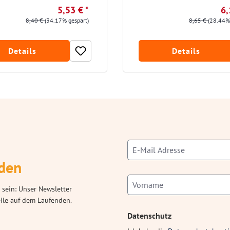
5,53 € *
6,
8,40 €
(34.17% gespart)
8,65 €
(28.44%
Details
Details
den
 sein: Unser Newsletter
eile auf dem Laufenden.
Datenschutz