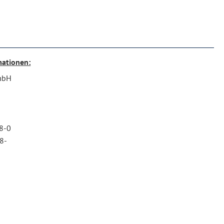
mationen:
mbH
n
08-0
8-