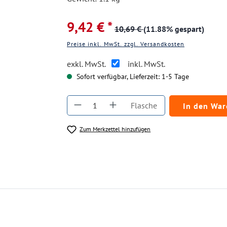
9,42 € *
10,69 €
(11.88% gespart)
Preise inkl. MwSt. zzgl. Versandkosten
exkl. MwSt.
inkl. MwSt.
Sofort verfügbar, Lieferzeit: 1-5 Tage
Produkt Anzahl: Gib den gewüns
Flasche
In den Wa
Zum Merkzettel hinzufügen