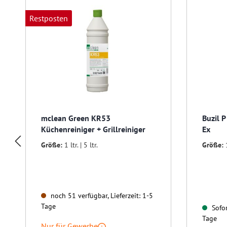
Restposten
mclean Green KR53
Buzil 
Küchenreiniger + Grillreiniger
Ex
Größe:
1 ltr. | 5 ltr.
Größe:
noch 51 verfügbar, Lieferzeit: 1-5
Tage
Sofor
Tage
Nur für Gewerbe