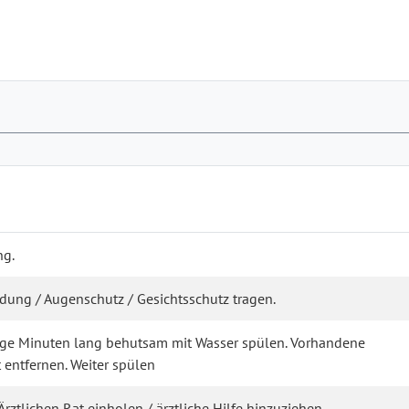
ng.
ung / Augenschutz / Gesichtsschutz tragen.
nige Minuten lang behutsam mit Wasser spülen. Vorhandene
 entfernen. Weiter spülen
rztlichen Rat einholen / ärztliche Hilfe hinzuziehen.