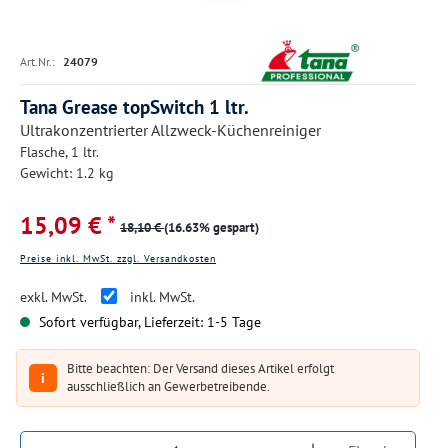
Art.Nr.:
24079
Tana Grease topSwitch 1 ltr.
Ultrakonzentrierter Allzweck-Küchenreiniger
Flasche, 1 ltr.
Gewicht: 1.2 kg
15,09 € *
18,10 €
(16.63% gespart)
Preise inkl. MwSt. zzgl. Versandkosten
exkl. MwSt.
inkl. MwSt.
Sofort verfügbar, Lieferzeit: 1-5 Tage
Bitte beachten: Der Versand dieses Artikel erfolgt
i
ausschließlich an Gewerbetreibende.
Produkt Anzahl: Gib den gewünschten Wert ein