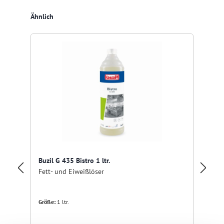
Produktgalerie überspringen
Ähnlich
Buzil G 435 Bistro 1 ltr.
Fett- und Eiweißlöser
Dr
Gr
Größe:
1 ltr.