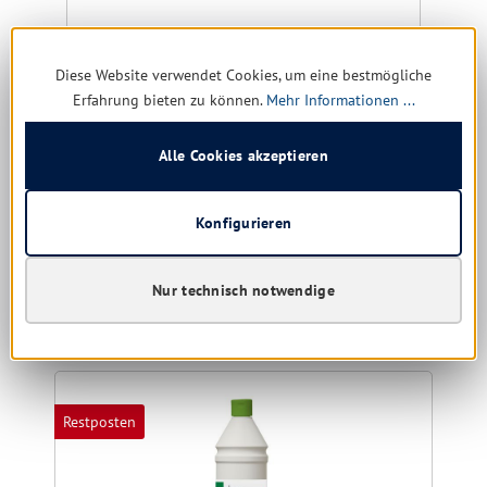
Sofort verfügbar, Lieferzeit: 1-5 Tage
Nur für Gewerbe
Nu
Diese Website verwendet Cookies, um eine bestmögliche
5,68 € *
Erfahrung bieten zu können.
Mehr Informationen ...
9,03 €
(37.1% gespart)
Alle Cookies akzeptieren
Details
Konfigurieren
Nur technisch notwendige
Produktgalerie überspringen
Ähnliche Produkte
Restposten