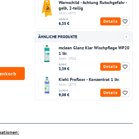
Warnschild - Achtung Rutschgefahr -
gelb, 2-teilig
Art.Nr.: 18771
10,36 €
Details
6,35 €
‹
›
ÄHNLICHE PRODUKTE
mclean Glanz Klar Wischpflege WP20
1 ltr.
Art.Nr.: 17012
8,39 €
Details
3,39 €
chten Wert ein oder benutze die Schaltfläc
renkorb
Kiehl Profloor - Konzentrat 1 ltr.
Art.Nr.: 18772
11,90 €
Details
9,08 €
mationen: