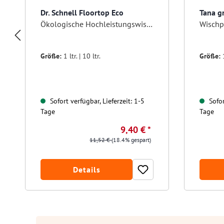
Dr. Schnell Floortop Eco
Tana g
Ökologische Hochleistungswischpflege
Größe:
1 ltr. | 10 ltr.
Größe:
Sofort verfügbar, Lieferzeit: 1-5
Sofor
Tage
Tage
9,40 € *
11,52 €
(18.4% gespart)
Details