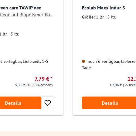
reen care TAWIP neo
Ecolab Maxx Indur S
Wischpflege auf Biopolymer-Basis
Größe:
1 ltr. | 5 ltr.
1 ltr. | 5 ltr.
t verfügbar, Lieferzeit: 1-5
noch 6 verfügbar, Lieferzei
Tage
7,79 € *
12,
9,35 €
(16.68% gespart)
19,06 €
(35.89%
Details
Details