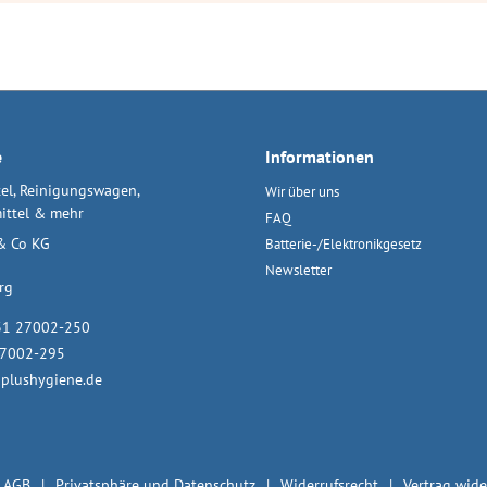
e
Informationen
el, Reinigungswagen,
Wir über uns
ittel & mehr
FAQ
& Co KG
Batterie-/Elektronikgesetz
Newsletter
rg
31 27002-250
27002-295
plushygiene.de
AGB
Privatsphäre und Datenschutz
Widerrufsrecht
Vertrag wide