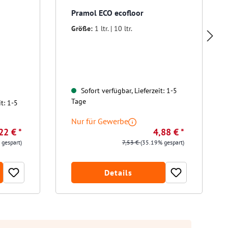
Pramol ECO ecofloor
Größe:
1 ltr. | 10 ltr.
Sofort verfügbar, Lieferzeit: 1-5
Tage
t: 1-5
Nur für Gewerbe
22 € *
4,88 € *
 gespart)
7,53 €
(35.19% gespart)
Details