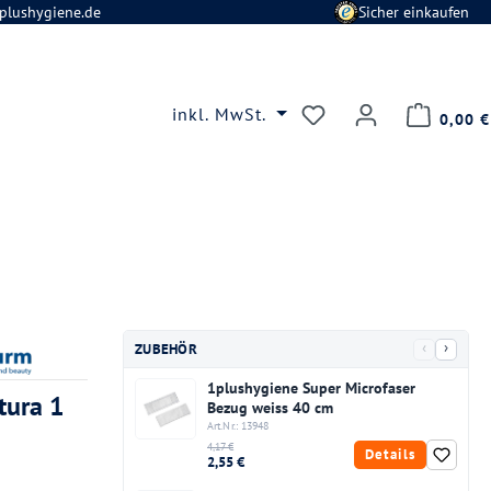
plushygiene.de
Sicher einkaufen
Du hast 0 Produkte
inkl. MwSt.
0,00 €
‹
›
ZUBEHÖR
1plushygiene Super Microfaser
tura 1
Bezug weiss 40 cm
Art.Nr.: 13948
4,17 €
Details
2,55 €