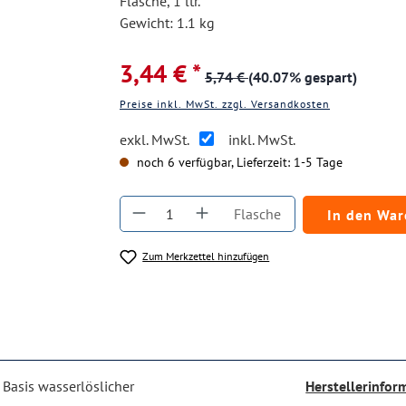
Flasche, 1 ltr.
Gewicht: 1.1 kg
3,44 € *
5,74 €
(40.07% gespart)
Preise inkl. MwSt. zzgl. Versandkosten
exkl. MwSt.
inkl. MwSt.
noch 6 verfügbar, Lieferzeit: 1-5 Tage
Produkt Anzahl: Gib den gewüns
Flasche
In den Wa
Zum Merkzettel hinzufügen
 Basis wasserlöslicher
Herstellerinfor