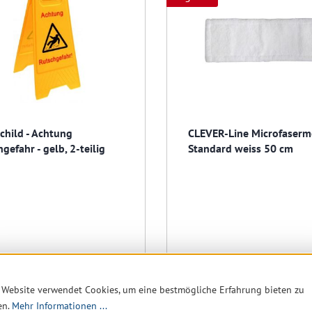
child - Achtung
CLEVER-Line Microfaser
gefahr - gelb, 2-teilig
Standard weiss 50 cm
 6 verfügbar, Lieferzeit: 1-5
noch 6 verfügbar, Lieferzei
Tage
 Website verwendet Cookies, um eine bestmögliche Erfahrung bieten zu
6,35 € *
en.
Mehr Informationen ...
Ab
1,6
10,36 €
(38.71% gespart)