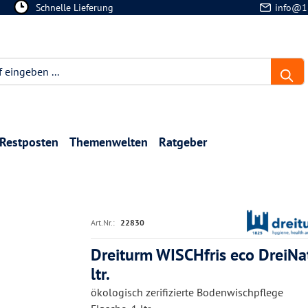
Schnelle Lieferung
info@1
Restposten
Themenwelten
Ratgeber
Art.Nr.:
22830
Dreiturm WISCHfris eco DreiNa
ltr.
ökologisch zerifizierte Bodenwischpflege