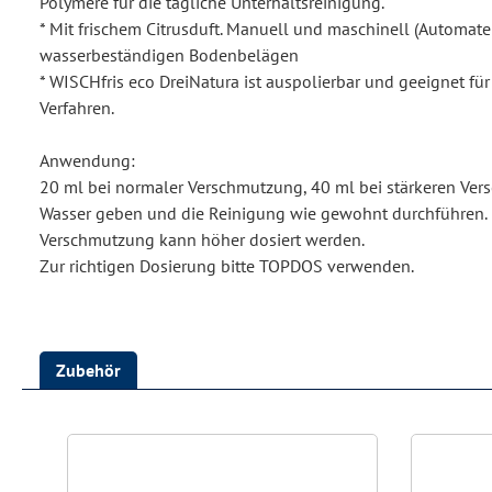
Polymere für die tägliche Unterhaltsreinigung.
* Mit frischem Citrusduft. Manuell und maschinell (Automat
wasserbeständigen Bodenbelägen
* WISCHfris eco DreiNatura ist auspolierbar und geeignet fü
Verfahren.
Anwendung:
20 ml bei normaler Verschmutzung, 40 ml bei stärkeren Ver
Wasser geben und die Reinigung wie gewohnt durchführen. B
Verschmutzung kann höher dosiert werden.
Zur richtigen Dosierung bitte TOPDOS verwenden.
Zubehör
Produktgalerie überspringen