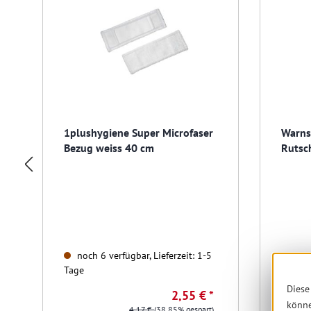
1plushygiene Super Microfaser
Warns
Bezug weiss 40 cm
Rutsch
noch 6 verfügbar, Lieferzeit: 1-5
noch
Tage
Tage
Diese
2,55 € *
könn
4,17 €
(38.85% gespart)