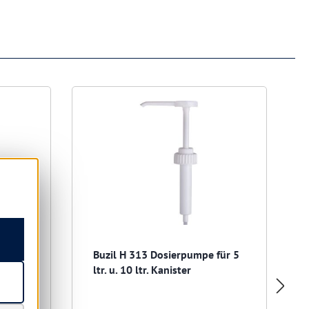
An
Buzil H 313 Dosierpumpe für 5
lig
ltr. u. 10 ltr. Kanister