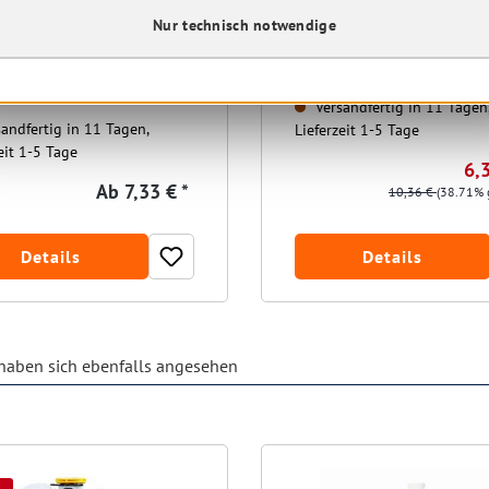
Nur technisch notwendige
Versandfertig in 11 Tagen
andfertig in 11 Tagen,
Lieferzeit 1-5 Tage
eit 1-5 Tage
6,3
Ab
7,33 € *
10,36 €
(38.71% 
Details
Details
aben sich ebenfalls angesehen