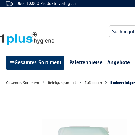
Über 10.000 Produkte verfügbar
 Hauptinhalt springen
Zur Suche springen
Zur Hauptnavigation springen
Gesamtes Sortiment
Palettenpreise
Angebote
Gesamtes Sortiment
Reinigungsmittel
Fußboden
Bodenreinige
Bildergalerie überspringen