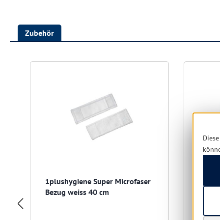
Zubehör
Produktgalerie überspringen
Diese
könn
1plushygiene Super Microfaser
Buzil
Bezug weiss 40 cm
für 10