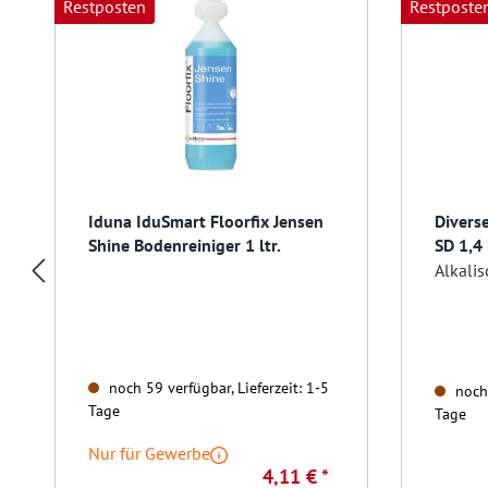
Restposten
Restposte
Iduna IduSmart Floorfix Jensen
Divers
Shine Bodenreiniger 1 ltr.
SD 1,4 
noch 59 verfügbar, Lieferzeit: 1-5
noch 
Tage
Tage
Nur für Gewerbe
4,11 € *