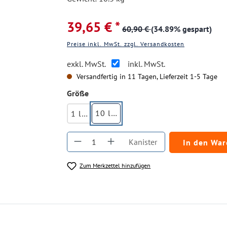
39,65 € *
60,90 €
(34.89% gespart)
Preise inkl. MwSt. zzgl. Versandkosten
exkl. MwSt.
inkl. MwSt.
Versandfertig in 11 Tagen, Lieferzeit 1-5 Tage
auswählen
Größe
10 ltr.
1 ltr.
Produkt Anzahl: Gib den gewüns
Kanister
In den Wa
Zum Merkzettel hinzufügen