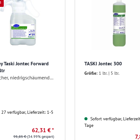
n
ey Taski Jontec Forward
TASKI Jontec 300
ltr
Größe:
1 ltr. | 5 ltr.
Alkalischer, niedrigschäumender Fußbodenreiniger im SmartDose System
27 verfügbar, Lieferzeit: 1-5
Sofort verfügbar, Lieferzei
Tage
62,31 € *
7,
95,85 €
(34.99% gespart)