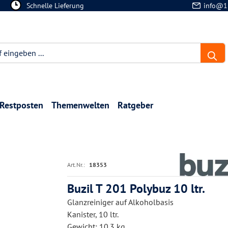
Schnelle Lieferung
info@1
Restposten
Themenwelten
Ratgeber
r
Art.Nr.:
18353
Buzil T 201 Polybuz 10 ltr.
Glanzreiniger auf Alkoholbasis
Kanister, 10 ltr.
Gewicht: 10.3 kg