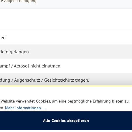
were Augenschädigung
en.
ndern gelangen.
ampf / Aerosol nicht einatmen.
ung / Augenschutz / Gesichtsschutz tragen.
nige Minuten lang behutsam mit Wasser spülen. Vorhandene
 entfernen. Weiter spülen
 Website verwendet Cookies, um eine bestmögliche Erfahrung bieten zu
en.
Mehr Informationen ...
rztlichen Rat einholen / ärztliche Hilfe hinzuziehen.
Alle Cookies akzeptieren