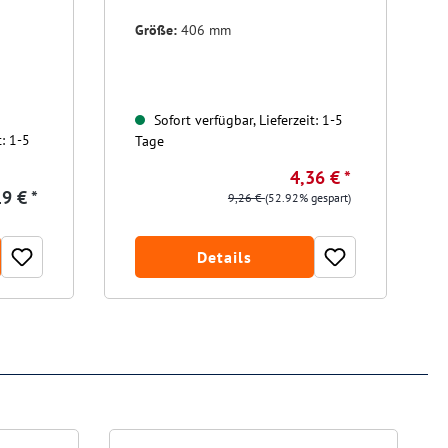
Größe:
406 mm
Sofort verfügbar, Lieferzeit: 1-5
t: 1-5
Tage
4,36 € *
9 € *
9,26 €
(52.92% gespart)
Details