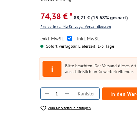
74,38 € *
88,21 €
(15.68% gespart)
Preise inkl. MwSt. zzgl. Versandkosten
exkl. MwSt.
inkl. MwSt.
Sofort verfügbar, Lieferzeit: 1-5 Tage
Bitte beachten: Der Versand dieses Arti
i
ausschließlich an Gewerbetreibende.
Produkt Anzahl: Gib den gewüns
Kanister
In den Wa
Zum Merkzettel hinzufügen