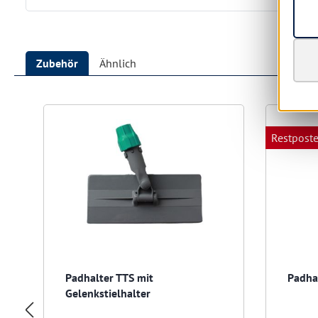
Zubehör
Ähnlich
Produktgalerie überspringen
Restpost
Padhalter TTS mit
Padhal
Gelenkstielhalter