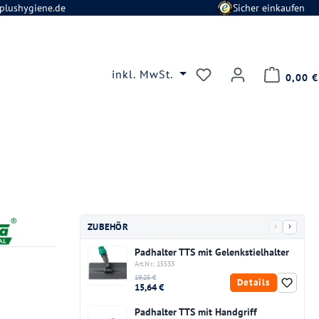
plushygiene.de
Sicher einkaufen
Du hast 0 Produkte
inkl. MwSt.
0,00 €
‹
›
ZUBEHÖR
Padhalter TTS mit Gelenkstielhalter
Art.Nr.: 15533
19,25 €
Details
15,64 €
Padhalter TTS mit Handgriff