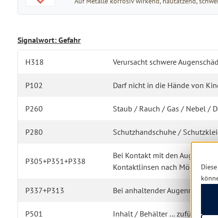
Auf Metalle korrosiv wirkend, hautätzend, sch
Signalwort: Gefahr
H318
Verursacht schwere Augenschäd
P102
Darf nicht in die Hände von Ki
P260
Staub / Rauch / Gas / Nebel / D
P280
Schutzhandschuhe / Schutzkleid
Bei Kontakt mit den Augen: Ei
P305+P351+P338
Kontaktlinsen nach Möglichkeit
Diese
könn
P337+P313
Bei anhaltender Augenreizung: Ä
P501
Inhalt / Behälter … zuführen.