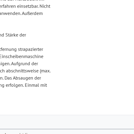
fahren einsetzbar. Nicht
n anwenden. Außerdem
nd Stärke der
fernung strapazierter
r Einscheibenmaschine
nigen. Aufgrund der
ich abschnittsweise (max.
n. Das Absaugen der
ng erfolgen. Einmal mit