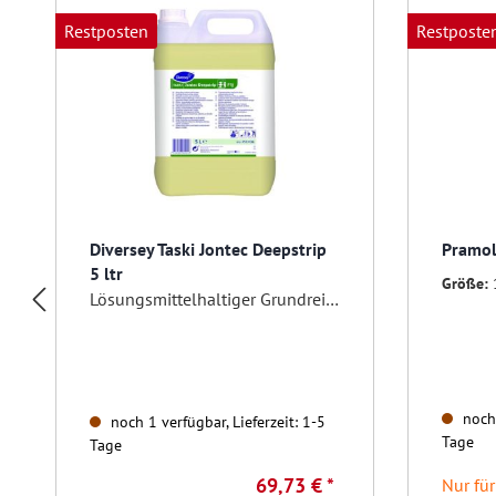
Restposten
Restposte
Diversey Taski Jontec Deepstrip
Pramol
5 ltr
Größe:
Lösungsmittelhaltiger Grundreiniger für Linoleum
noch 
noch 1 verfügbar, Lieferzeit: 1-5
Tage
Tage
69,73 € *
Nur fü