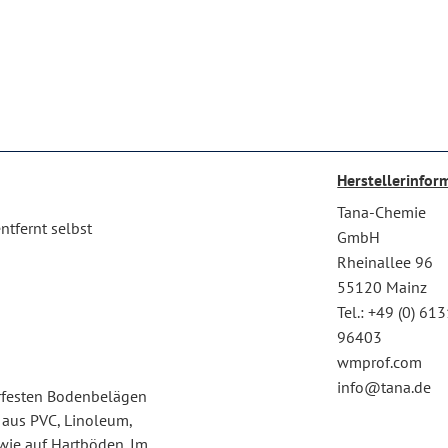
Herstellerinfor
Tana-Chemie
ntfernt selbst
GmbH
Rheinallee 96
55120 Mainz
Tel.: +49 (0) 61
96403
wmprof.com
info@tana.de
erfesten Bodenbelägen
 aus PVC, Linoleum,
wie auf Hartböden. Im