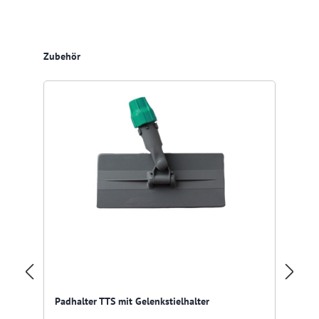
Produktgalerie überspringen
Zubehör
Res
Pa
Padhalter TTS mit Gelenkstielhalter