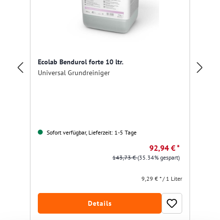
Ta
Ecolab Bendurol forte 10 ltr.
Un
Universal Grundreiniger
Sofort verfügbar, Lieferzeit: 1-5 Tage
Nu
92,94 € *
143,73 €
(35.34% gespart)
9,29 € * / 1 Liter
Details