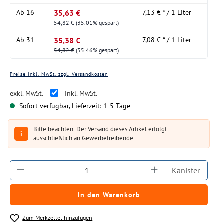
35,63 €
Ab
16
7,13 € * / 1 Liter
54,82 €
(35.01% gespart)
35,38 €
Ab
31
7,08 € * / 1 Liter
54,82 €
(35.46% gespart)
Preise inkl. MwSt. zzgl. Versandkosten
exkl. MwSt.
inkl. MwSt.
Sofort verfügbar, Lieferzeit: 1-5 Tage
Bitte beachten: Der Versand dieses Artikel erfolgt
i
ausschließlich an Gewerbetreibende.
Produkt Anzahl: Gib den gewünschten Wert ein
Kanister
In den Warenkorb
Zum Merkzettel hinzufügen