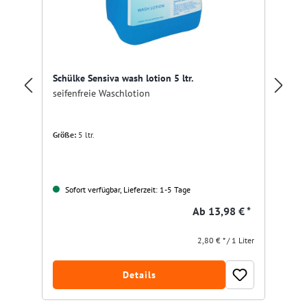
Ec
Schülke Sensiva wash lotion 5 ltr.
Ha
seifenfreie Waschlotion
Gr
Größe:
5 ltr.
Sofort verfügbar, Lieferzeit: 1-5 Tage
Ab
13,98 € *
2,80 € * / 1 Liter
Details