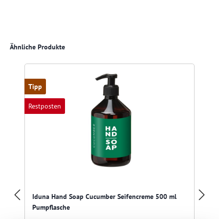
Produktgalerie überspringen
Ähnliche Produkte
Tipp
Restposten
Iduna Hand Soap Cucumber Seifencreme 500 ml
Pumpflasche