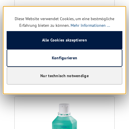
Diese Website verwendet Cookies, um eine bestmögliche
noch 91 verfügbar, Lieferzeit: 1-5 Tage
Erfahrung bieten zu können.
Mehr Informationen ...
2,95 € *
5,25 €
(43.81% gespart)
Alle Cookies akzeptieren
5,90 € * / 1 Liter
Konfigurieren
Details
Nur technisch notwendige
Produktgalerie überspringen
Kunden kauften auch