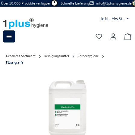
Über 10.000 Produkte verfügbar
Schnelle Lieferung
info@1plushygiene.de
Zum Hauptinhalt springen
inkl. MwSt.
Du hast 0 Prod
Gesamtes Sortiment
Reinigungsmittel
Körperhygiene
Flüssigseife
Bildergalerie überspringen