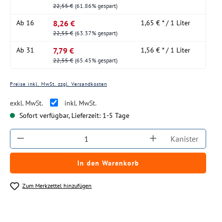
22,55 €
(61.86% gespart)
8,26 €
Ab
16
1,65 € * / 1 Liter
22,55 €
(63.37% gespart)
7,79 €
Ab
31
1,56 € * / 1 Liter
22,55 €
(65.45% gespart)
Preise inkl. MwSt. zzgl. Versandkosten
exkl. MwSt.
inkl. MwSt.
Sofort verfügbar, Lieferzeit: 1-5 Tage
Produkt Anzahl: Gib den gewünschten Wert ein
Kanister
In den Warenkorb
Zum Merkzettel hinzufügen