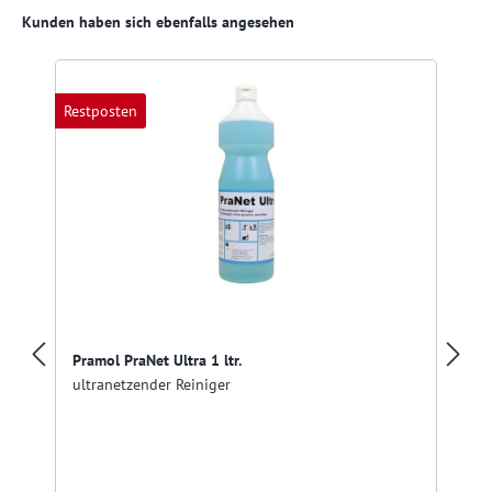
Produktgalerie überspringen
Kunden haben sich ebenfalls angesehen
Restposten
R
Pramol PraNet Ultra 1 ltr.
ultranetzender Reiniger