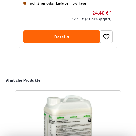
noch 2 verfügbar, Lieferzeit: 1-5 Tage
24,40 € *
32,44 €
(24.78% gespart)
Details
Produktgalerie überspringen
Ähnliche Produkte