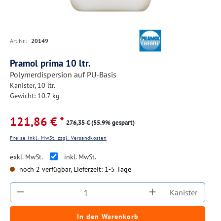
Art.Nr.:
20149
Pramol prima 10 ltr.
Polymerdispersion auf PU-Basis
Kanister, 10 ltr.
Gewicht: 10.7 kg
121,86 € *
276,35 €
(55.9% gespart)
Preise inkl. MwSt. zzgl. Versandkosten
exkl. MwSt.
inkl. MwSt.
noch 2 verfügbar, Lieferzeit: 1-5 Tage
Produkt Anzahl: Gib den gewünschten Wert ein
Kanister
In den Warenkorb