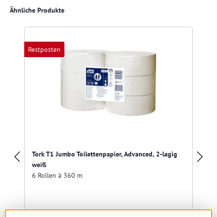
Produktgalerie überspringen
Ähnliche Produkte
Restposten
R
Tork T1 Jumbo Toilettenpapier, Advanced, 2-lagig
weiß
6 Rollen à 360 m