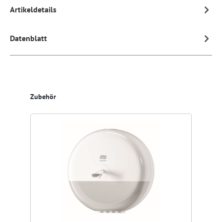
Artikeldetails
Datenblatt
Produktgalerie überspringen
Zubehör