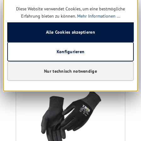
Diese Website verwendet Cookies, um eine bestmögliche
noch 9 verfügbar, Lieferzeit: 1-5 Tage
Erfahrung bieten zu können.
Mehr Informationen ...
57,00 € *
132,69 €
(57.04% gespart)
Alle Cookies akzeptieren
Details
Konfigurieren
Produktgalerie überspringen
Kunden kauften auch
Nur technisch notwendige