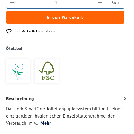
Produkt Anzahl: Gib den gewünschten Wert ein
Pack
In den Warenkorb
Zum Merkzettel hinzufügen
Ökolabel
Beschreibung
Das Tork SmartOne Toilettenpapiersystem hilft mit seiner
einzigartigen, hygienischen Einzelblattentnahme, den
Verbrauch im V…
Mehr