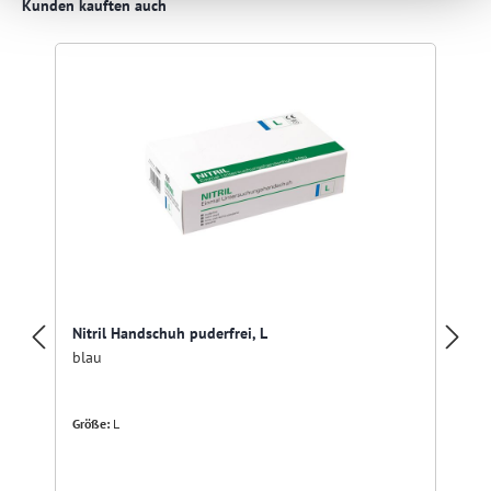
Produktgalerie überspringen
Kunden kauften auch
Nitril Handschuh puderfrei, L
blau
Größe:
L