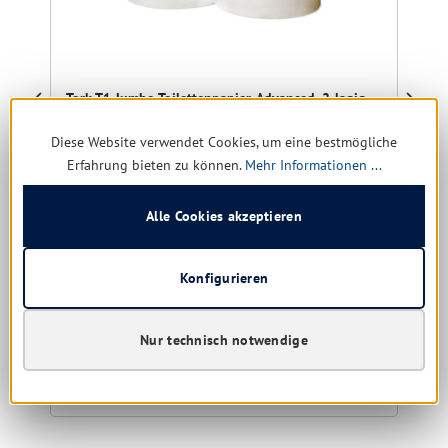
Tork T1 Jumbo Toilettenpapier, Advanced, 2-lagig
weiß
6 Rollen à 360 m
Diese Website verwendet Cookies, um eine bestmögliche
Erfahrung bieten zu können.
Mehr Informationen ...
Alle Cookies akzeptieren
noch 9 verfügbar, Lieferzeit: 1-5 Tage
Konfigurieren
57,00 € *
132,69 €
(57.04% gespart)
Nur technisch notwendige
Details