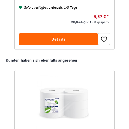
Sofort verfügbar, Lieferzeit: 1-5 Tage
3,57 € *
20,03 €
(82.18% gespart)
Details
Produktgalerie überspringen
Kunden haben sich ebenfalls angesehen