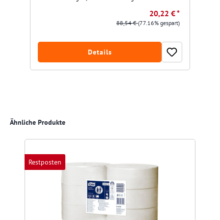
20,22 € *
88,54 €
(77.16% gespart)
Details
Produktgalerie überspringen
Ähnliche Produkte
Restposten
R