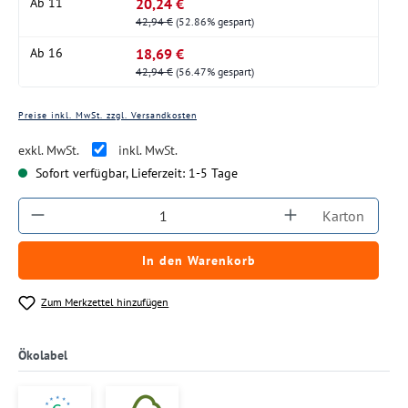
20,24 €
Ab
11
42,94 €
(52.86% gespart)
18,69 €
Ab
16
42,94 €
(56.47% gespart)
Preise inkl. MwSt. zzgl. Versandkosten
exkl. MwSt.
inkl. MwSt.
Sofort verfügbar, Lieferzeit: 1-5 Tage
Produkt Anzahl: Gib den gewünschten Wert ein
Karton
In den Warenkorb
Zum Merkzettel hinzufügen
Ökolabel