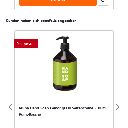
Produktgalerie überspringen
Kunden haben sich ebenfalls angesehen
Restposten
Iduna Hand Soap Lemongrass Seifencreme 500 ml
Pumpflasche