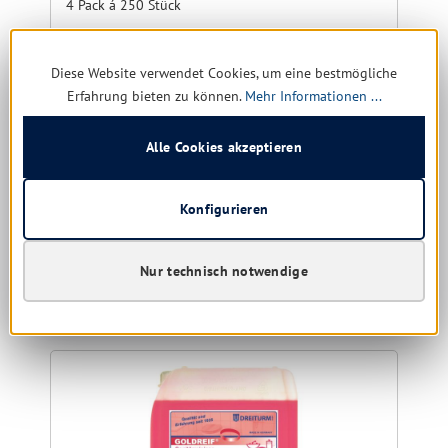
4 Pack á 250 Stück
Diese Website verwendet Cookies, um eine bestmögliche
Erfahrung bieten zu können.
Mehr Informationen ...
Sofort verfügbar, Lieferzeit: 1-5 Tage
Alle Cookies akzeptieren
16,42 € *
49,10 €
(66.56% gespart)
Konfigurieren
Details
Nur technisch notwendige
Produktgalerie überspringen
Kunden kauften auch