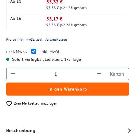
55,32 €
Ab
11
95,58 €
(42.12% gespart)
55,17 €
Ab
16
95,58 €
(42.28% gespart)
Preise inkl. MwSt. zzgl. Versandkosten
exkl. MwSt.
inkl. MwSt.
Sofort verfügbar, Lieferzeit: 1-5 Tage
Produkt Anzahl: Gib den gewünschten Wert ein
Karton
In den Warenkorb
Zum Merkzettel hinzufügen
Beschreibung