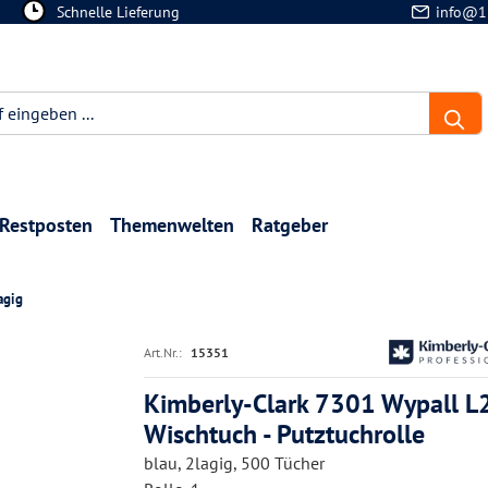
Schnelle Lieferung
info@1
Restposten
Themenwelten
Ratgeber
agig
Art.Nr.:
15351
Kimberly-Clark 7301 Wypall L
Wischtuch - Putztuchrolle
blau, 2lagig, 500 Tücher