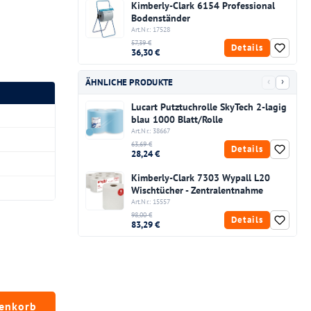
Kimberly-Clark 6154 Professional
Bodenständer
Art.Nr.: 17528
57,39 €
Details
36,30 €
‹
›
ÄHNLICHE PRODUKTE
Lucart Putztuchrolle SkyTech 2-lagig
blau 1000 Blatt/Rolle
Art.Nr.: 38667
63,69 €
Details
28,24 €
Kimberly-Clark 7303 Wypall L20
Wischtücher - Zentralentnahme
Art.Nr.: 15557
98,00 €
Details
83,29 €
chten Wert ein oder benutze die Schaltfläc
renkorb