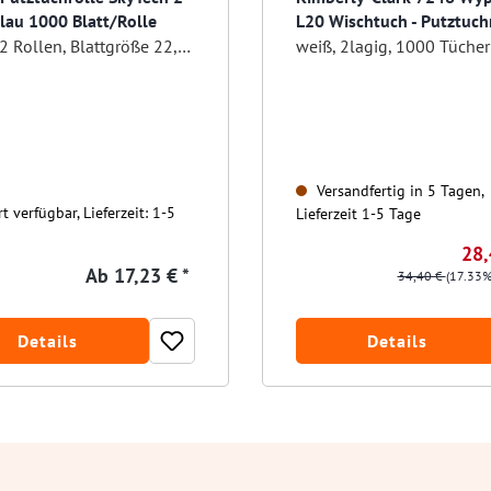
blau 1000 Blatt/Rolle
L20 Wischtuch - Putztuch
Pack á 2 Rollen, Blattgröße 22,5x36 cm
weiß, 2lagig, 1000 Tücher
Versandfertig in 5 Tagen,
t verfügbar, Lieferzeit: 1-5
Lieferzeit 1-5 Tage
28,
Ab
17,23 € *
34,40 €
(17.33%
Details
Details