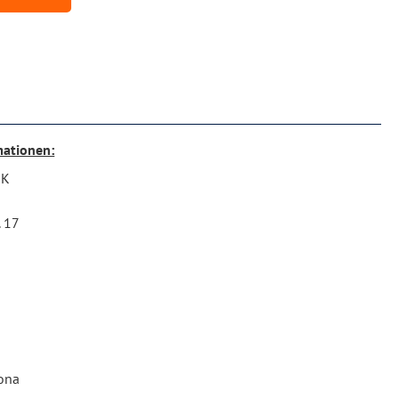
mationen:
RK
. 17
ona