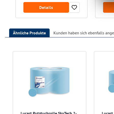
Details
Ähnliche Produkte
Kunden haben sich ebenfalls ang
Produktgalerie überspringen
Lucart Putztuchrolle SkyTech 2-
Lucart