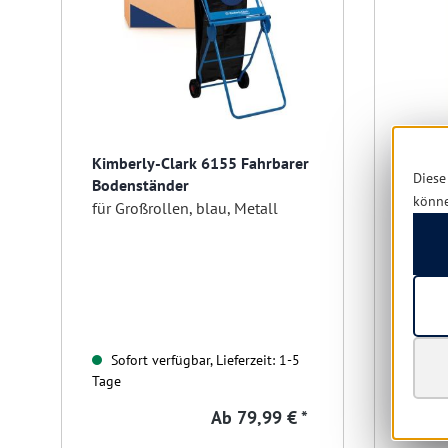
Kimberly-Clark 6155 Fahrbarer
Kimbe
Diese
Bodenständer
Profe
könn
für Großrollen, blau, Metall
für Gr
Sofo
Sofort verfügbar, Lieferzeit: 1-5
Tage
Tage
Ab
79,99 € *