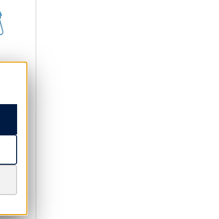
ll
t: 1-5
1 € *
gespart)