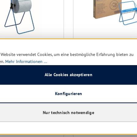
rly-Clark 6154
Kimberly-Clark 6146
 Website verwendet Cookies, um eine bestmögliche Erfahrung bieten zu
ssional Bodenständer
Professional Wandhalter
en.
Mehr Informationen ...
oßrollen, blau, Metall
für Großrollen, blau, Meta
Alle Cookies akzeptieren
Konfigurieren
rt verfügbar, Lieferzeit: 1-5
Sofort verfügbar, Lieferzei
Tage
Nur technisch notwendige
36,30 € *
46,4
57,39 €
(36.75% gespart)
63,25 €
(26.62% 