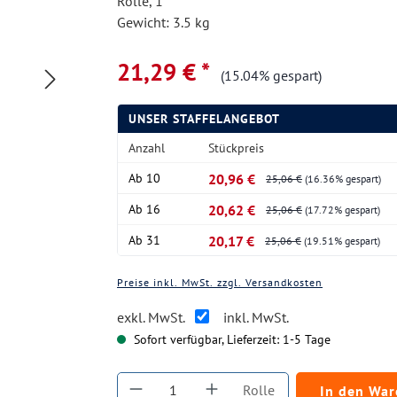
Rolle, 1
Gewicht: 3.5 kg
21,29 € *
(15.04% gespart)
UNSER STAFFELANGEBOT
Anzahl
Stückpreis
Ab
10
20,96 €
25,06 €
(16.36% gespart)
Ab
16
20,62 €
25,06 €
(17.72% gespart)
Ab
31
20,17 €
25,06 €
(19.51% gespart)
Preise inkl. MwSt. zzgl. Versandkosten
exkl. MwSt.
inkl. MwSt.
Sofort verfügbar, Lieferzeit: 1-5 Tage
Produkt Anzahl: Gib den gewüns
Rolle
In den Wa