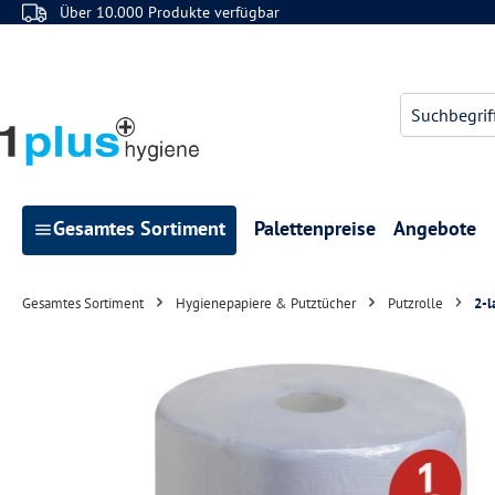
Über 10.000 Produkte verfügbar
 Hauptinhalt springen
Zur Suche springen
Zur Hauptnavigation springen
Gesamtes Sortiment
Palettenpreise
Angebote
Gesamtes Sortiment
Hygienepapiere & Putztücher
Putzrolle
2-l
Bildergalerie überspringen