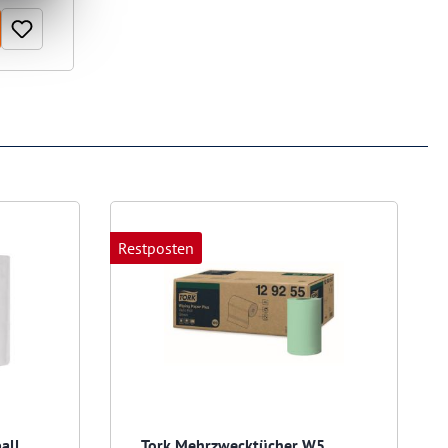
Restposten
all
Tork Mehrzwecktücher W5