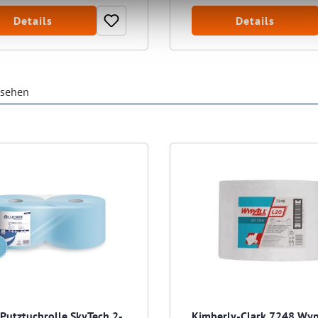
Details
Details
esehen
 Putztuchrolle SkyTech 2-
Kimberly-Clark 7248 Wyp