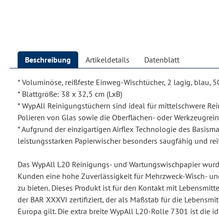
Beschreibung
Artikeldetails
Datenblatt
* Voluminöse, reißfeste Einweg-Wischtücher, 2 lagig, blau, 
* Blattgröße: 38 x 32,5 cm (LxB)
* WypAll Reinigungstüchern sind ideal für mittelschwere Re
Polieren von Glas sowie die Oberflächen- oder Werkzeugrei
* Aufgrund der einzigartigen Airflex Technologie des Basismat
leistungsstarken Papierwischer besonders saugfähig und rei
Das WypAll L20 Reinigungs- und Wartungswischpapier wurd
Kunden eine hohe Zuverlässigkeit für Mehrzweck-Wisch- u
zu bieten. Dieses Produkt ist für den Kontakt mit Lebensmit
der BAR XXXVI zertifiziert, der als Maßstab für die Lebensm
Europa gilt. Die extra breite WypAll L20-Rolle 7301 ist die i