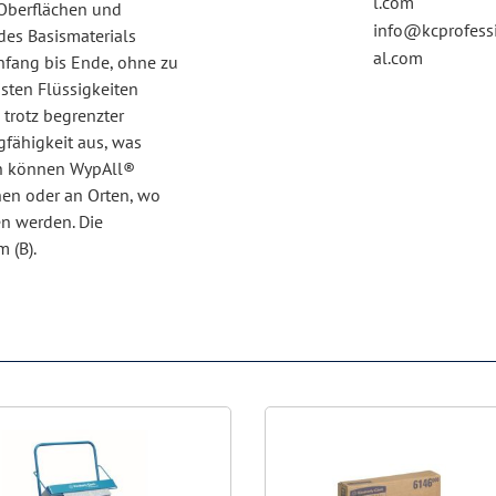
l.com
 Oberflächen und
info@kcprofess
des Basismaterials
al.com
Anfang bis Ende, ohne zu
isten Flüssigkeiten
trotz begrenzter
gfähigkeit aus, was
en können WypAll®
hen oder an Orten, wo
n werden. Die
 (B).