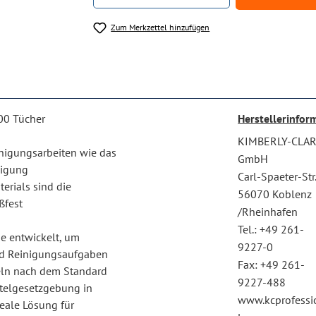
Zum Merkzettel hinzufügen
500 Tücher
Herstellerinfor
KIMBERLY-CLA
inigungsarbeiten wie das
GmbH
nigung
Carl-Spaeter-Str
erials sind die
56070 Koblenz
ßfest
/Rheinhafen
Tel.: +49 261-
e entwickelt, um
9227-0
nd Reinigungsaufgaben
Fax: +49 261-
teln nach dem Standard
9227-488
ittelgesetzgebung in
www.kcprofessi
deale Lösung für