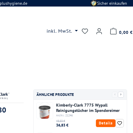
plushygiene.de
Sicher einkaufen
Du hast 0 Produkte
inkl. MwSt.
0,00 €
‹
›
ÄHNLICHE PRODUKTE
Kimberly-Clark 7775 Wypall
80
Reinigungstücher im Spendereimer
Art.Nr.: 21246
43,53 €
Details
36,83 €