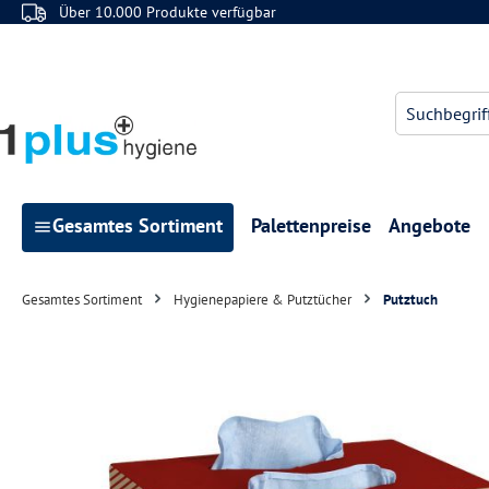
Über 10.000 Produkte verfügbar
 Hauptinhalt springen
Zur Suche springen
Zur Hauptnavigation springen
Gesamtes Sortiment
Palettenpreise
Angebote
Gesamtes Sortiment
Hygienepapiere & Putztücher
Putztuch
Bildergalerie überspringen