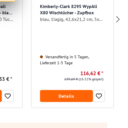
all
Kimberly-Clark 8295 WypAll
- blaue
X80 Wischtücher - Zupfbox
Karton á 10 Boxen mit 100 Tüchern
blau, 1lagig, 42,6x21,2 cm, 5x80 Blatt
Versandfertig in 5 Tagen,
Lieferzeit 1-5 Tage
116,62 € *
33 € *
139,69 €
(16.52% gespart)
Details