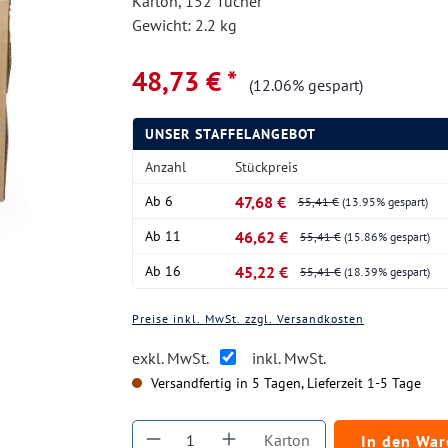
Karton, 152 Tücher
Gewicht: 2.2 kg
48,73 € *
(12.06% gespart)
UNSER STAFFELANGEBOT
Anzahl
Stückpreis
Ab
6
47,68 €
55,41 €
(13.95% gespart)
Ab
11
46,62 €
55,41 €
(15.86% gespart)
Ab
16
45,22 €
55,41 €
(18.39% gespart)
Preise inkl. MwSt. zzgl. Versandkosten
exkl. MwSt.
inkl. MwSt.
Versandfertig in 5 Tagen, Lieferzeit 1-5 Tage
Produkt Anzahl: Gib den gewüns
Karton
In den Wa