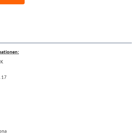
mationen:
RK
. 17
ona