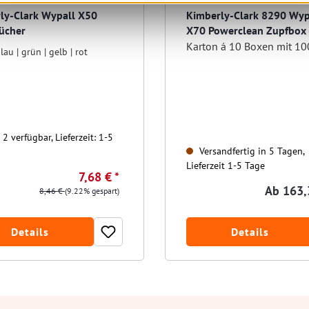
ly-Clark Wypall X50
Kimberly-Clark 8290 Wyp
ücher
X70 Powerclean Zupfbox 
Reinigungstücher
lau | grün | gelb | rot
2 verfügbar, Lieferzeit: 1-5
Versandfertig in 5 Tagen,
Lieferzeit 1-5 Tage
7,68 € *
Ab
163,
8,46 €
(9.22% gespart)
Details
Details