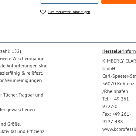
Zum Merkzettel hinzufügen
zahl: 152)
Herstellerinfor
 schwere Wischvorgänge
KIMBERLY-CLA
nde Anforderungen sind.
GmbH
azierfähig & reißfest.
Carl-Spaeter-Str
vor Verunreinigungen
56070 Koblenz
/Rheinhafen
r Tücher. Tragbar und
Tel.: +49 261-
9227-0
oder gewaschenen
Fax: +49 261-
9227-488
 und Größe.
www.kcprofessi
ktivität und Effizienz