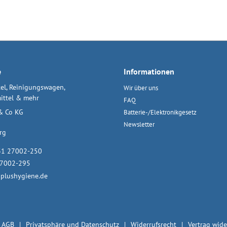
e
Informationen
el, Reinigungswagen,
Wir über uns
ittel & mehr
FAQ
& Co KG
Batterie-/Elektronikgesetz
Newsletter
rg
31 27002-250
27002-295
plushygiene.de
AGB
Privatsphäre und Datenschutz
Widerrufsrecht
Vertrag wide