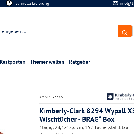
Schnelle Lieferung
info@1
Restposten
Themenwelten
Ratgeber
Art.Nr.:
23385
Kimberly-Clark 8294 Wypall X
Wischtücher - BRAG* Box
1lagig, 28,1x42,6 cm, 152 Tücher,stahlblau