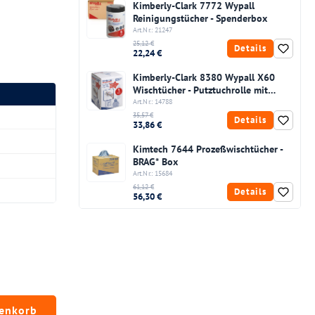
Kimberly-Clark 7772 Wypall
Reinigungstücher - Spenderbox
Art.Nr.: 21247
25,12 €
Details
22,24 €
Kimberly-Clark 8380 Wypall X60
Wischtücher - Putztuchrolle mit
Zentralentnahme
Art.Nr.: 14788
35,57 €
Details
33,86 €
Kimtech 7644 Prozeßwischtücher -
BRAG* Box
Art.Nr.: 15684
61,12 €
Details
56,30 €
chten Wert ein oder benutze die Schaltfläc
renkorb