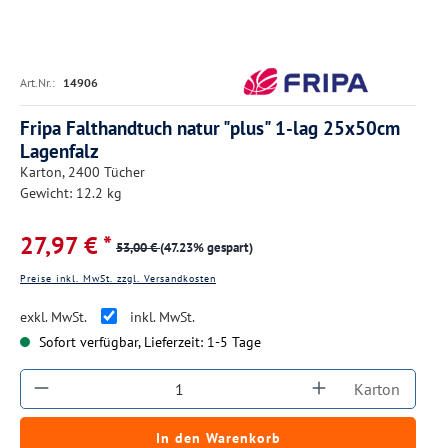
Art.Nr.:
14906
Fripa Falthandtuch natur "plus" 1-lag 25x50cm
Lagenfalz
Karton, 2400 Tücher
Gewicht: 12.2 kg
27,97 € *
53,00 €
(47.23% gespart)
Preise inkl. MwSt. zzgl. Versandkosten
exkl. MwSt.
inkl. MwSt.
Sofort verfügbar, Lieferzeit: 1-5 Tage
Produkt Anzahl: Gib den gewünschten Wert ein
Karton
In den Warenkorb