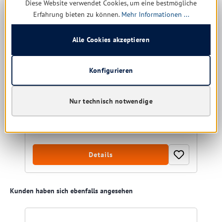
Diese Website verwendet Cookies, um eine bestmögliche
Erfahrung bieten zu können.
Mehr Informationen ...
Tork PeakServe Endlos-Handtücher H5-System, 1-
lagig, weiß
Papierhandtücher
Alle Cookies akzeptieren
Konfigurieren
noch 45 verfügbar, Lieferzeit: 1-5 Tage
Nur technisch notwendige
52,12 € *
115,30 €
(54.8% gespart)
Details
Produktgalerie überspringen
Kunden haben sich ebenfalls angesehen