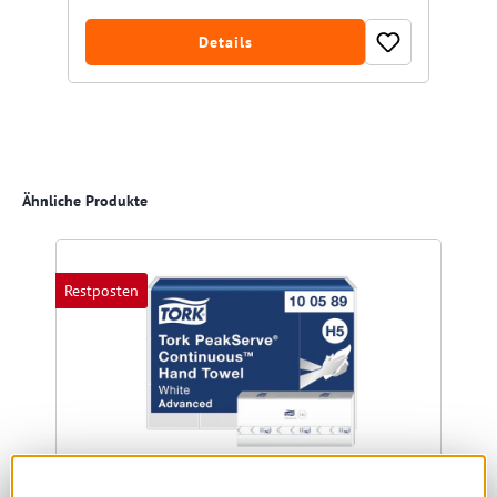
Details
Produktgalerie überspringen
Ähnliche Produkte
Restposten