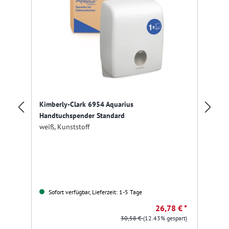
Kimberly-Clark 6954 Aquarius
Fr
Handtuchspender Standard
we
weiß, Kunststoff
Sofort verfügbar, Lieferzeit: 1-5 Tage
26,78 € *
30,58 €
(12.43% gespart)