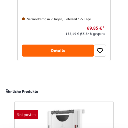
Versandfertig in 7 Tagen, Lieferzeit 1-5 Tage
69,85 € *
158,19 €
(55.84% gespart)
Details
Produktgalerie überspringen
Ähnliche Produkte
Restposten
R