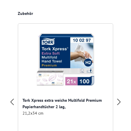
Produktgalerie überspringen
Zubehör
Tork Xpress extra weiche Multifold Premium
To
Papierhandtücher 2 lag,
Pa
21,2x34 cm
21