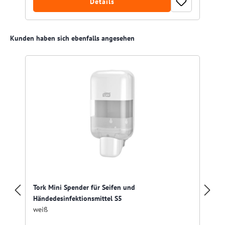
Details
Produktgalerie überspringen
Kunden haben sich ebenfalls angesehen
Tork Mini Spender für Seifen und
Händedesinfektionsmittel S5
weiß